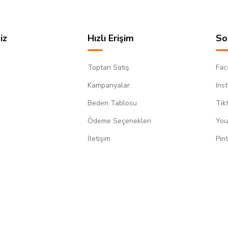
iz
Hızlı Erişim
So
Toptan Satış
Fac
Kampanyalar
Ins
Beden Tablosu
Tik
Ödeme Seçenekleri
You
m
İletişim
Pin