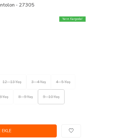
antolon - 27305
Yarın Kargoda!
12 - 13 Yaş
3 - 4 Yaş
4 - 5 Yaş
 8 Yaş
8 - 9 Yaş
9 - 10 Yaş
 EKLE