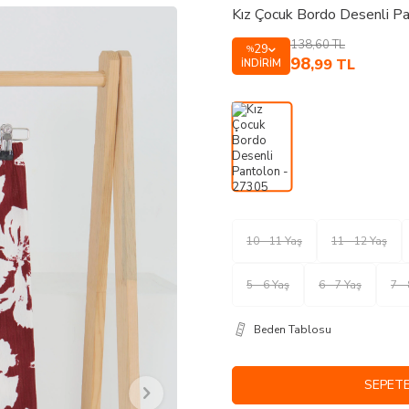
Kız Çocuk Bordo Desenli P
138,60
TL
29
%
98
,99
TL
İNDIRIM
10 - 11 Yaş
11 - 12 Yaş
5 - 6 Yaş
6 - 7 Yaş
7 -
Beden Tablosu
SEPETE