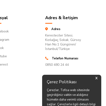
syal
Adres & İletişim
Adres
ebook
Keresteciler Sitesi,
tagram
Kızılağaç Sokak, Gürsoy
Han No:1 Güngören/
tok
İstanbul/Türkiye
tube
Telefon Numarası
terest
0850 480 24 44
X
Çerez Politikası
Çerezler, Tofisa web sitesinde
geçirdiğiniz vaktin ve aldığınız
hizmetin daha verimli olmasını
sağlar. Çerezlerle ilgili detaylı bilgi