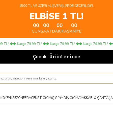
1500 TL VE ÜZERI ALIŞVERIŞLERDE GEÇERLIDIR.
ELBİSE 1 TL!
00
00
00
00
GÜN
SAAT
DAKIKA
SANIYE
L!
Kargo 79,99 TL!
Kargo 79,99 TL!
Kargo 79,99 TL!
Ka
Çocuk Ürünlerinde 4 AL
IKO
YENI SEZON
FERACE
ÜST GIYIM
İÇ GIYIM
DIŞ GIYIM
AYAKKABI & ÇANTA
ŞA