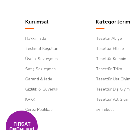
Kurumsal
Kategorilerim
Hakkımızda
Tesetür Abiye
Teslimat Koşulları
Tesettür Elbise
Üyelik Sözleşmesi
Tesettür Kombin
Satış Sözleşmesi
Tesettür Triko
Garanti & İade
Tesettür Üst Giyi
Gizlilik & Güvenlik
Tesettür Dış Giyim
KVKK
Tesettür Alt Giyim
Çerez Politikası
Ev Tekstil
FIRSAT
ÜRÜNLERİ