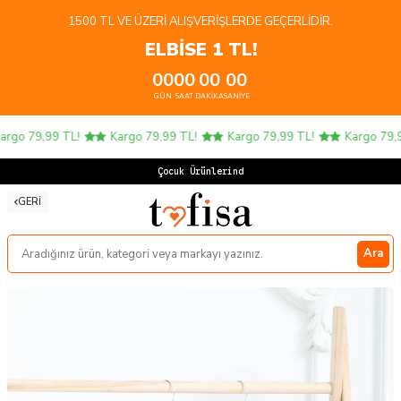
1500 TL VE ÜZERI ALIŞVERIŞLERDE GEÇERLIDIR.
ELBİSE 1 TL!
00
00
00
00
GÜN
SAAT
DAKIKA
SANIYE
rgo 79,99 TL!
Kargo 79,99 TL!
Kargo 79,99 TL!
Kargo 79,99
Çocuk Ürünlerinde
GERI
Ara