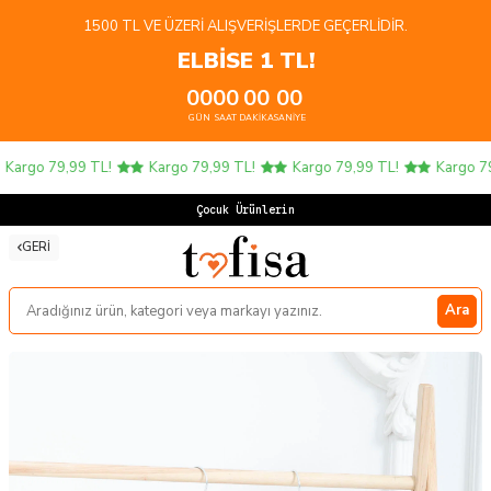
1500 TL VE ÜZERI ALIŞVERIŞLERDE GEÇERLIDIR.
ELBİSE 1 TL!
00
00
00
00
GÜN
SAAT
DAKIKA
SANIYE
argo 79,99 TL!
Kargo 79,99 TL!
Kargo 79,99 TL!
Kargo 79,
Çocuk Ürünlerinde
GERI
Ara