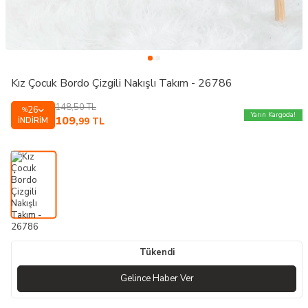
Kız Çocuk Bordo Çizgili Nakışlı Takım - 26786
148,50
TL
26
%
Yarın Kargoda!
109
İNDIRIM
,99
TL
Tükendi
Gelince Haber Ver