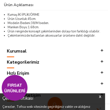
Ürün Açıklaması
Kumaş:İKİ İPLİK/ÖRME
Ürün Uzunluk:45cm.
Modelin Bedeni:38/M beden.
Manken Boyu:1.68cm.
Ürün renginde konsept çekimlerinden dolayı ton farklılığı olabilir.
Çekimlerimizde kullanılan aksesuarlar ürünlere dahil değildir.
Kurumsal
Kategorilerimiz
Hızlı Erişim
Sosyal
FIRSAT
ÜRÜNLERİ
Adres & İletişim
X
Çerez Politikası
Çerezler, Tofisa web sitesinde geçirdiğiniz vaktin ve aldığınız
0
0