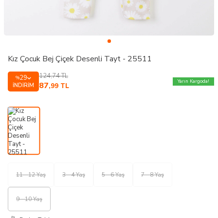
Kız Çocuk Bej Çiçek Desenli Tayt - 25511
124,74
TL
29
%
Yarın Kargoda!
87
İNDIRIM
,99
TL
11 - 12 Yaş
3 - 4 Yaş
5 - 6 Yaş
7 - 8 Yaş
9 - 10 Yaş