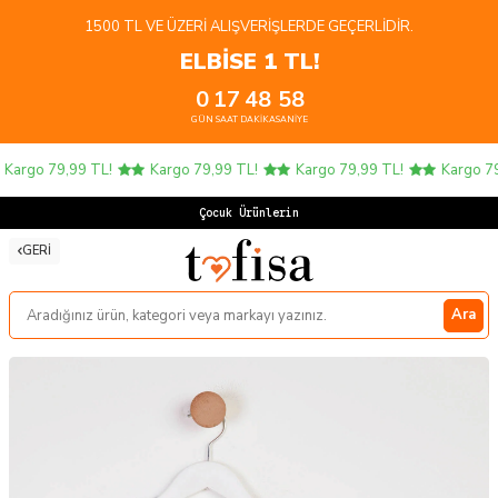
1500 TL VE ÜZERI ALIŞVERIŞLERDE GEÇERLIDIR.
ELBİSE 1 TL!
0
17
48
58
GÜN
SAAT
DAKIKA
SANIYE
argo 79,99 TL!
Kargo 79,99 TL!
Kargo 79,99 TL!
Kargo 79,
Çocuk Ürünlerinde
GERI
Ara