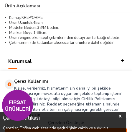
Ürün Açıklaması
Kumaş:KREP/ÖRME
Ürün Uzunluk:45cm.
Modelin Bedeni:38/M beden.
Manken Boyu:1.68cm.
Ürün renginde konsept çekimlerinden dolayı ton farklılığı olabilir.
Çekimlerimizde kullanılan aksesuarlar ürünlere dahil değildir.
Kurumsal
Kategorilerimiz
Çerez Kullanımı
Hızlı Erişim
Kişisel verileriniz, hizmetlerimizin daha iyi bir şekilde
sunulması için mevzuata uygun bir şekilde toplanıp işlenir.
Konuyla ilgili detaylı bilgi almak için Gizlilik Politikamızı
Sosyal
FIRSAT
inceleyebilirsiniz.
Reddet
seçeneğine tıklamanız halinde
ÜRÜNLERİ
yalnızca internet sitemizin çalışması için gerekli çerezler
Adres & İletişim
kullanılacaktır.
X
Çerez Politikası
Çerezleri Özelleştir
Çerezler, Tofisa web sitesinde geçirdiğiniz vaktin ve aldığınız
0
0