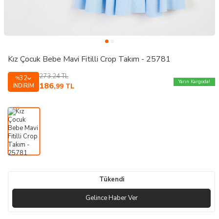
Kız Çocuk Bebe Mavi Fitilli Crop Takım - 25781
273,24
TL
32
%
Yarın Kargoda!
186
İNDIRIM
,99
TL
Tükendi
Gelince Haber Ver