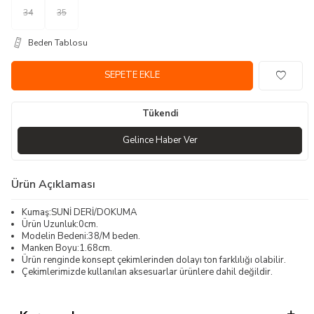
34
35
Beden Tablosu
SEPETE EKLE
Tükendi
Gelince Haber Ver
Ürün Açıklaması
Kumaş:SUNİ DERİ/DOKUMA
Ürün Uzunluk:0cm.
Modelin Bedeni:38/M beden.
Manken Boyu:1.68cm.
Ürün renginde konsept çekimlerinden dolayı ton farklılığı olabilir.
Çekimlerimizde kullanılan aksesuarlar ürünlere dahil değildir.