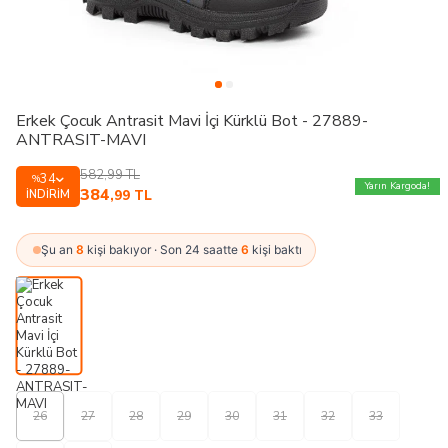
Erkek Çocuk Antrasit Mavi İçi Kürklü Bot - 27889-
ANTRASIT-MAVI
582,99
TL
34
%
Yarın Kargoda!
384
İNDIRIM
,99
TL
Şu an
8
kişi bakıyor · Son 24 saatte
6
kişi baktı
26
27
28
29
30
31
32
33