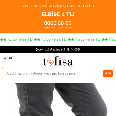
1500 TL VE ÜZERI ALIŞVERIŞLERDE GEÇERLIDIR.
ELBİSE 1 TL!
00
00
00
00
GÜN
SAAT
DAKIKA
SANIYE
Kargo 79,99 TL!
Kargo 79,99 TL!
Kargo 79,99 TL!
Kargo
Ço
GERI
Ara