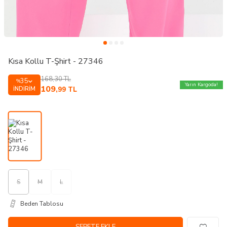
Kısa Kollu T-Şhirt - 27346
168,30
TL
35
%
Yarın Kargoda!
109
İNDIRIM
,99
TL
S
M
L
Beden Tablosu