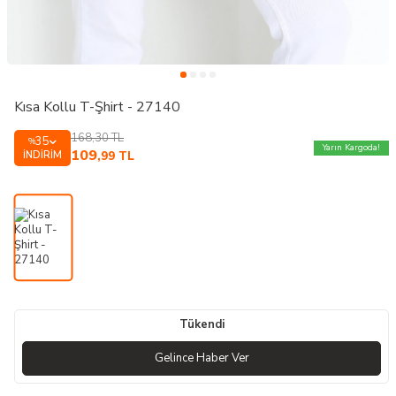
Kısa Kollu T-Şhirt - 27140
168,30
TL
35
%
Yarın Kargoda!
109
İNDIRIM
,99
TL
Tükendi
Gelince Haber Ver