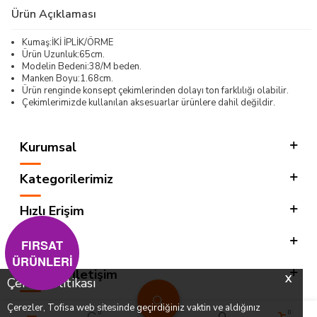
Ürün Açıklaması
Kumaş:İKİ İPLİK/ÖRME
Ürün Uzunluk:65cm.
Modelin Bedeni:38/M beden.
Manken Boyu:1.68cm.
Ürün renginde konsept çekimlerinden dolayı ton farklılığı olabilir.
Çekimlerimizde kullanılan aksesuarlar ürünlere dahil değildir.
Kurumsal
Kategorilerimiz
Hızlı Erişim
Sosyal
FIRSAT
ÜRÜNLERİ
Adres & İletişim
X
Çerez Politikası
Çerezler, Tofisa web sitesinde geçirdiğiniz vaktin ve aldığınız
0
0