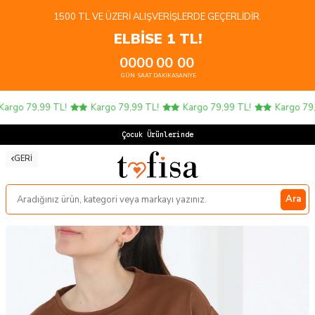
1500 TL VE ÜZERI ALIŞVERIŞLERDE GEÇERLIDIR.
ELBİSE 1 TL!
00
00
00
00
GÜN
SAAT
DAKIKA
SANIYE
rgo 79,99 TL!
Kargo 79,99 TL!
Kargo 79,99 TL!
Kargo 79,99
Çocuk Ürünlerinde 4
GERI
Ara