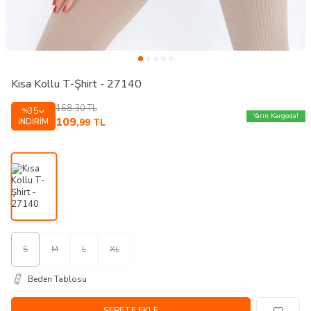
Kısa Kollu T-Şhirt - 27140
168,30
TL
35
%
Yarın Kargoda!
109
İNDIRIM
,99
TL
S
M
L
XL
Beden Tablosu