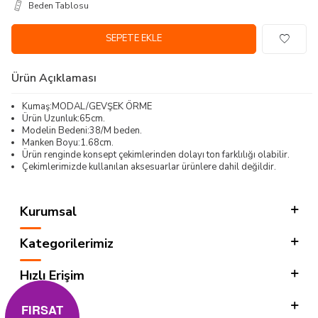
Beden Tablosu
SEPETE EKLE
Ürün Açıklaması
Kumaş:MODAL/GEVŞEK ÖRME
Ürün Uzunluk:65cm.
Modelin Bedeni:38/M beden.
Manken Boyu:1.68cm.
Ürün renginde konsept çekimlerinden dolayı ton farklılığı olabilir.
Çekimlerimizde kullanılan aksesuarlar ürünlere dahil değildir.
Kurumsal
Kategorilerimiz
Hızlı Erişim
Sosyal
FIRSAT