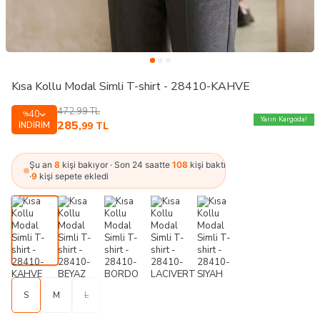
Kısa Kollu Modal Simli T-shirt - 28410-KAHVE
472,99
TL
40
%
Yarın Kargoda!
285
İNDIRIM
,99
TL
Şu an
8
kişi bakıyor · Son 24 saatte
108
kişi baktı
·
9
kişi sepete ekledi
S
M
L