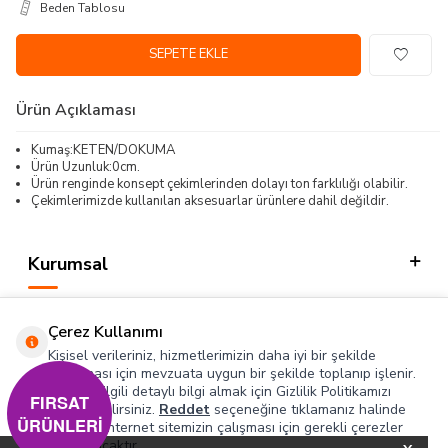
Beden Tablosu
SEPETE EKLE
Ürün Açıklaması
Kumaş:KETEN/DOKUMA
Ürün Uzunluk:0cm.
Ürün renginde konsept çekimlerinden dolayı ton farklılığı olabilir.
Çekimlerimizde kullanılan aksesuarlar ürünlere dahil değildir.
Kurumsal
Kategorilerimiz
Çerez Kullanımı
Hızlı Erişim
Kişisel verileriniz, hizmetlerimizin daha iyi bir şekilde
sunulması için mevzuata uygun bir şekilde toplanıp işlenir.
Konuyla ilgili detaylı bilgi almak için Gizlilik Politikamızı
Sosyal
FIRSAT
inceleyebilirsiniz.
Reddet
seçeneğine tıklamanız halinde
ÜRÜNLERİ
yalnızca internet sitemizin çalışması için gerekli çerezler
Adres & İletişim
kullanılacaktır.