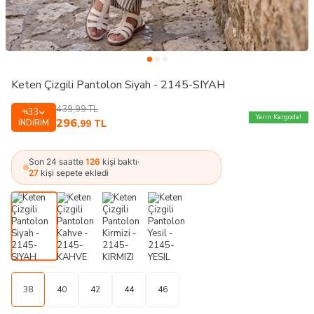
Keten Çizgili Pantolon Siyah - 2145-SIYAH
439,99
TL
33
%
Yarın Kargoda!
296
İNDIRIM
,99
TL
Son 24 saatte
126
kişi baktı
·
27
kişi sepete ekledi
38
40
42
44
46