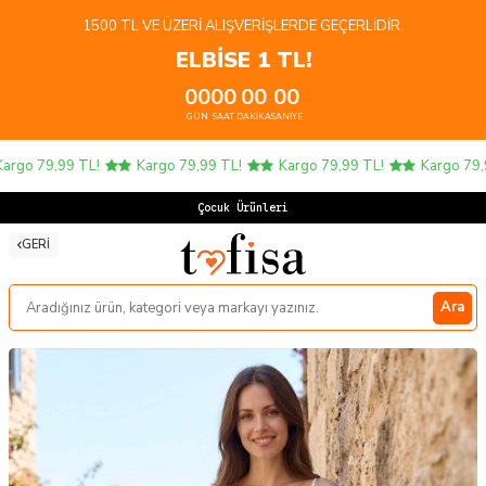
1500 TL VE ÜZERI ALIŞVERIŞLERDE GEÇERLIDIR.
ELBİSE 1 TL!
00
00
00
00
GÜN
SAAT
DAKIKA
SANIYE
rgo 79,99 TL!
Kargo 79,99 TL!
Kargo 79,99 TL!
Kargo 79,99
Çocuk Ürünlerinde
GERI
Ara