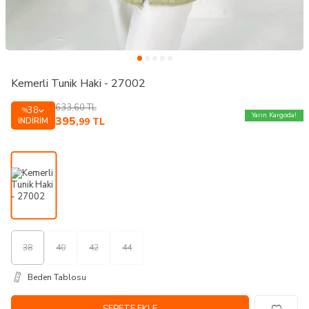
Kemerli Tunik Haki - 27002
633,60
TL
38
%
Yarın Kargoda!
395
İNDIRIM
,99
TL
38
40
42
44
Beden Tablosu