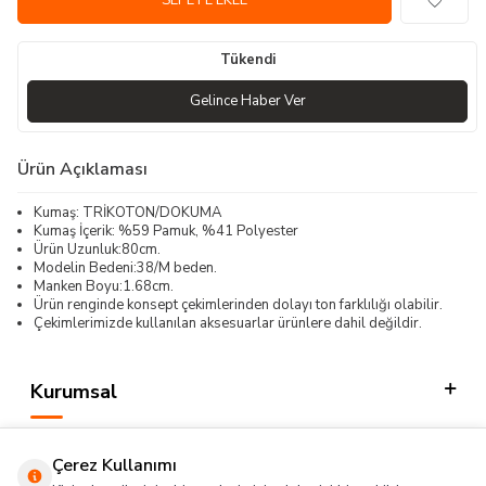
SEPETE EKLE
Tükendi
Gelince Haber Ver
Ürün Açıklaması
Kumaş: TRİKOTON/DOKUMA
Kumaş İçerik: %59 Pamuk, %41 Polyester
Ürün Uzunluk:80cm.
Modelin Bedeni:38/M beden.
Manken Boyu:1.68cm.
Ürün renginde konsept çekimlerinden dolayı ton farklılığı olabilir.
Çekimlerimizde kullanılan aksesuarlar ürünlere dahil değildir.
Kurumsal
Kategorilerimiz
Çerez Kullanımı