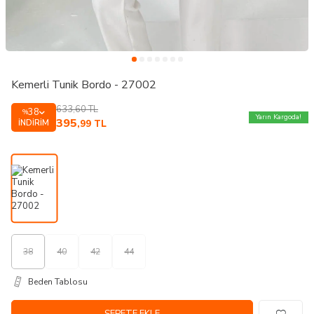
Kemerli Tunik Bordo - 27002
633,60
TL
38
%
Yarın Kargoda!
395
İNDIRIM
,99
TL
38
40
42
44
Beden Tablosu