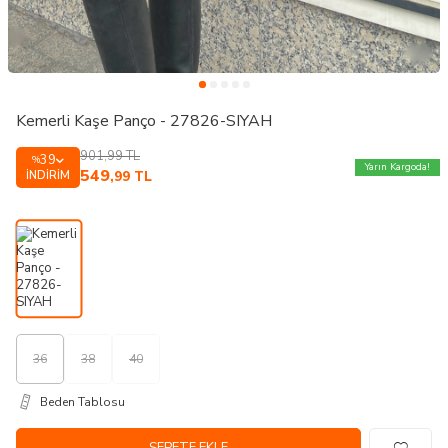
Kemerli Kaşe Panço - 27826-SIYAH
901,99
TL
39
%
Yarın Kargoda!
549
İNDIRIM
,99
TL
36
38
40
Beden Tablosu