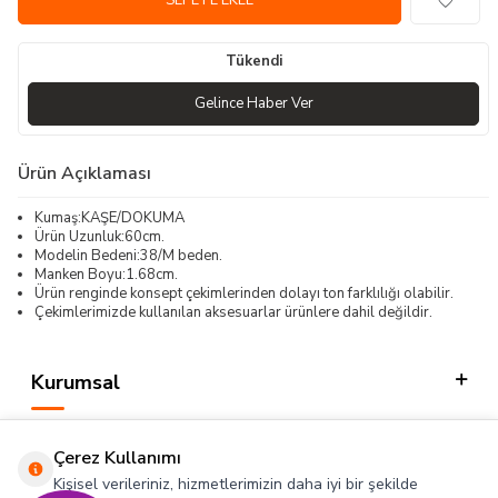
SEPETE EKLE
Tükendi
Gelince Haber Ver
Ürün Açıklaması
Kumaş:KAŞE/DOKUMA
Ürün Uzunluk:60cm.
Modelin Bedeni:38/M beden.
Manken Boyu:1.68cm.
Ürün renginde konsept çekimlerinden dolayı ton farklılığı olabilir.
Çekimlerimizde kullanılan aksesuarlar ürünlere dahil değildir.
Kurumsal
Kategorilerimiz
Çerez Kullanımı
Hızlı Erişim
Kişisel verileriniz, hizmetlerimizin daha iyi bir şekilde