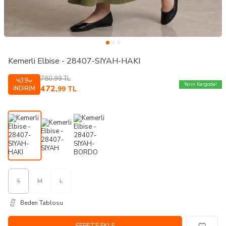
Kemerli Elbise - 28407-SIYAH-HAKI
780,99
TL
39
%
Yarın Kargoda!
472
İNDIRIM
,99
TL
S
M
L
Beden Tablosu