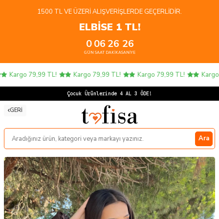
1500 TL VE ÜZERI ALIŞVERIŞLERDE GEÇERLIDIR.
ELBİSE 1 TL!
0
06
26
25
GÜN
SAAT
DAKIKA
SANIYE
Kargo 79,99 TL!
Kargo 79,99 TL!
Kargo 79,99 TL!
Kargo 7
Çoc
GERI
Ara