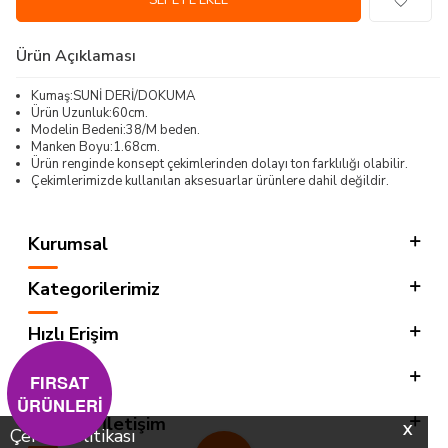
SEPETE EKLE
Ürün Açıklaması
Kumaş:SUNİ DERİ/DOKUMA
Ürün Uzunluk:60cm.
Modelin Bedeni:38/M beden.
Manken Boyu:1.68cm.
Ürün renginde konsept çekimlerinden dolayı ton farklılığı olabilir.
Çekimlerimizde kullanılan aksesuarlar ürünlere dahil değildir.
Kurumsal
Kategorilerimiz
Hızlı Erişim
Sosyal
FIRSAT
ÜRÜNLERİ
Adres & İletişim
X
Çerez Politikası