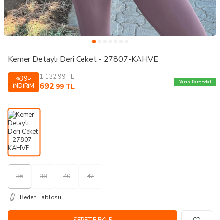
Kemer Detaylı Deri Ceket - 27807-KAHVE
1.132,99
TL
39
%
Yarın Kargoda!
692
İNDIRIM
,99
TL
36
38
40
42
Beden Tablosu