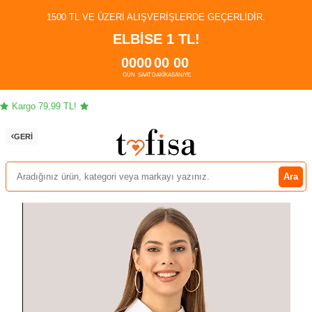
1500 TL VE ÜZERI ALIŞVERIŞLERDE GEÇERLIDIR.
ELBİSE 1 TL!
00
00
00
00
GÜN
SAAT
DAKIKA
SANIYE
Kargo 79,99 TL!
Ço
GERI
Ara