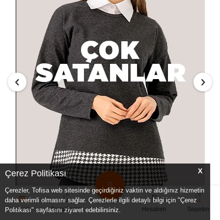
X
Çerez Politikası
Çerezler, Tofisa web sitesinde geçirdiğiniz vaktin ve aldığınız
0
0
hizmetin daha verimli olmasını sağlar. Çerezlerle ilgili detaylı bilgi için
Menü
Favorilerim
Hesabım
Sepetim
"Çerez Politikası" sayfasını ziyaret edebilirsiniz.