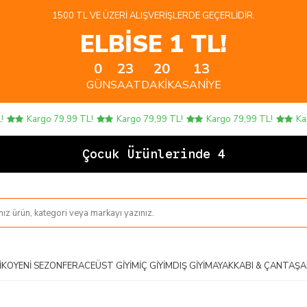
1500 TL VE ÜZERI ALIŞVERIŞLERDE GEÇERLIDIR.
ELBİSE 1 TL!
0
23
20
12
GÜN
SAAT
DAKIKA
SANIYE
Kargo 79,99 TL!
Kargo 79,99 TL!
Kargo 79,99 TL!
Kargo
Çocuk Ürünlerinde 4 AL 3
IKO
YENI SEZON
FERACE
ÜST GIYIM
İÇ GIYIM
DIŞ GIYIM
AYAKKABI & ÇANTA
ŞA