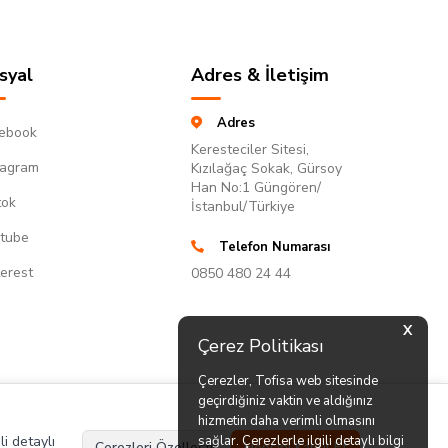
syal
Adres & İletişim
Adres
ebook
Keresteciler Sitesi,
tagram
Kızılağaç Sokak, Gürsoy
Han No:1 Güngören/
tok
İstanbul/Türkiye
tube
Telefon Numarası
terest
0850 480 24 44
X
Çerez Politikası
Çerezler, Tofisa web sitesinde
geçirdiğiniz vaktin ve aldığınız
hizmetin daha verimli olmasını
li detaylı
sağlar. Çerezlerle ilgili detaylı bilgi
Çerezleri Özelleştir
Hepsini Kabul Et