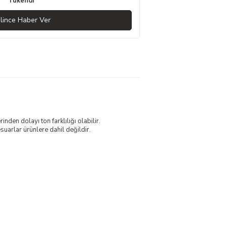
Tükendi
lince Haber Ver
nden dolayı ton farklılığı olabilir.
uarlar ürünlere dahil değildir.