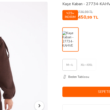
Kaşe Kaban - 27734-KAH
736,99
TL
39
%
450
,99
TL
İNDIRIM
M - L
XL - XXL
Beden Tablosu
SEPETE