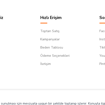
iz
Hızlı Erişim
So
Toptan Satış
Fac
Kampanyalar
Ins
Beden Tablosu
Tik
Ödeme Seçenekleri
You
m
İletişim
Pin
de sunulması için mevzuata uygun bir şekilde toplanıp işlenir. Konuyla ilgi