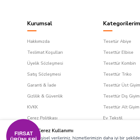
Kurumsal
Kategorilerim
Hakkımızda
Tesetür Abiye
Teslimat Koşulları
Tesettür Elbise
Üyelik Sözleşmesi
Tesettür Kombin
Satış Sözleşmesi
Tesettür Triko
Garanti & İade
Tesettür Üst Giyi
Gizlilik & Güvenlik
Tesettür Dış Giyim
KVKK
Tesettür Alt Giyim
Çerez Politikası
Ev Tekstil
Çerez Kullanımı
FIRSAT
Kişisel verileriniz, hizmetlerimizin daha iyi bir şekil
ÜRÜNLERİ