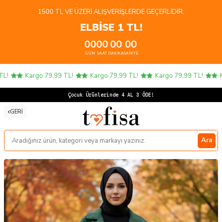
1500 TL VE ÜZERI ALIŞVERIŞLERDE GEÇERLIDIR.
ELBİSE 1 TL!
00
00
00
00
GÜN
SAAT
DAKIKA
SANIYE
!
Kargo 79,99 TL!
Kargo 79,99 TL!
Kargo 79,99 TL!
Ka
Çocuk Ürünlerinde 4 AL 3 ÖDE!
GERI
Ara