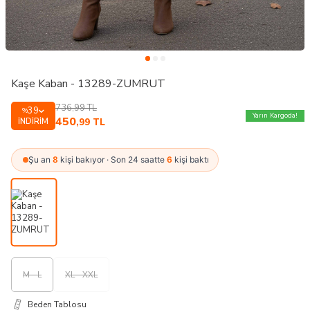
Kaşe Kaban - 13289-ZUMRUT
736,99
TL
39
%
Yarın Kargoda!
450
İNDIRIM
,99
TL
Şu an
8
kişi bakıyor · Son 24 saatte
6
kişi baktı
M - L
XL - XXL
Beden Tablosu