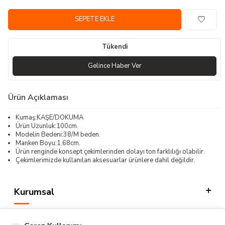
SEPETE EKLE
Tükendi
Gelince Haber Ver
Ürün Açıklaması
Kumaş:KAŞE/DOKUMA
Ürün Uzunluk:100cm.
Modelin Bedeni:38/M beden.
Manken Boyu:1.68cm.
Ürün renginde konsept çekimlerinden dolayı ton farklılığı olabilir.
Çekimlerimizde kullanılan aksesuarlar ürünlere dahil değildir.
Kurumsal
Kategorilerimiz