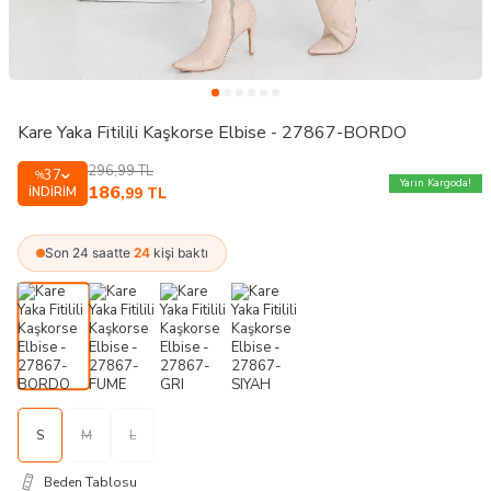
Kare Yaka Fitilili Kaşkorse Elbise - 27867-BORDO
296,99
TL
37
%
Yarın Kargoda!
186
İNDIRIM
,99
TL
Son 24 saatte
24
kişi baktı
S
M
L
Beden Tablosu