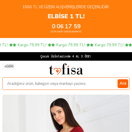
1500 TL VE ÜZERI ALIŞVERIŞLERDE GEÇERLIDIR.
ELBİSE 1 TL!
0
06
17
59
GÜN
SAAT
DAKIKA
SANIYE
L!
Kargo 79,99 TL!
Kargo 79,99 TL!
Kargo 79,99 TL!
K
Çocuk Ürünlerinde 4 AL 3 ÖDE!
GERI
Ara