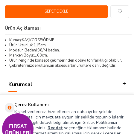
SEPETE EKLE
Ürün Açıklaması
Kumaş:KAŞKORSE/ÖRME
Ürün Uzunluk:115cm.
Modelin Bedeni:38/M beden.
Manken Boyu:1.68cm.
Ürün renginde konsept çekimlerinden dolayı ton farklılığı olabilir.
Çekimlerimizde kullanılan aksesuarlar ürünlere dahil değildir.
Kurumsal
Kategorilerimiz
Çerez Kullanımı
Hızlı Erişim
Kişisel verileriniz, hizmetlerimizin daha iyi bir şekilde
sunulması için mevzuata uygun bir şekilde toplanıp işlenir.
Konuyla ilgili detaylı bilgi almak için Gizlilik Politikamızı
Sosyal
FIRSAT
inceleyebilirsiniz.
Reddet
seçeneğine tıklamanız halinde
ÜRÜNLERİ
yalnızca internet sitemizin çalışması için gerekli çerezler