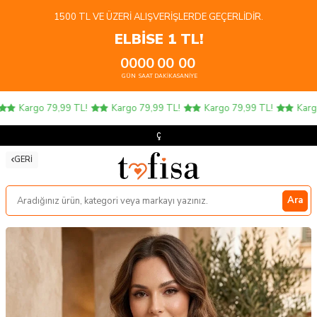
1500 TL VE ÜZERI ALIŞVERIŞLERDE GEÇERLIDIR.
ELBİSE 1 TL!
00
00
00
00
GÜN
SAAT
DAKIKA
SANIYE
Kargo 79,99 TL!
Kargo 79,99 TL!
Kargo 79,99 TL!
Kargo 
Çocu
GERI
Ara