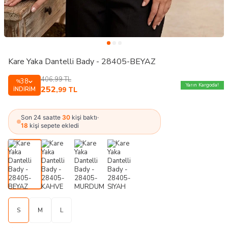
Kare Yaka Dantelli Bady - 28405-BEYAZ
406,99
TL
38
%
Yarın Kargoda!
252
İNDIRIM
,99
TL
Son 24 saatte
30
kişi baktı
·
18
kişi sepete ekledi
S
M
L