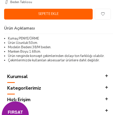
Beden Tablosu
SEPETE EKLE
Ürün Açıklaması
Kumaş:PENYE/ÖRME
Ürün Uzunluk:50cm.
Modelin Bedeni:38/M beden.
Manken Boyu:1.68cm.
Ürün renginde konsept çekimlerinden dolayı ton farklılığı olabilir.
Çekimlerimizde kullanılan aksesuarlar ürünlere dahil değildir.
Kurumsal
Kategorilerimiz
Hızlı Erişim
Sosyal
FIRSAT