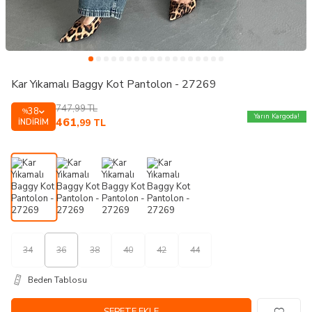
Kar Yıkamalı Baggy Kot Pantolon - 27269
747,99
TL
38
%
Yarın Kargoda!
461
İNDIRIM
,99
TL
34
36
38
40
42
44
Beden Tablosu