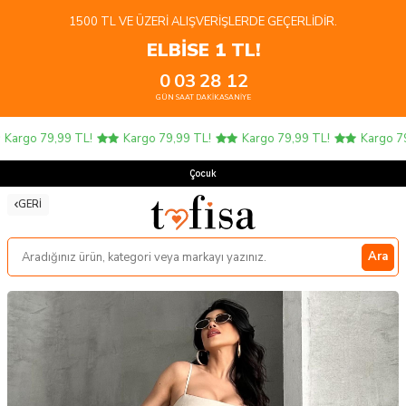
1500 TL VE ÜZERI ALIŞVERIŞLERDE GEÇERLIDIR.
ELBİSE 1 TL!
0
03
28
12
GÜN
SAAT
DAKIKA
SANIYE
argo 79,99 TL!
Kargo 79,99 TL!
Kargo 79,99 TL!
Kargo 79,
Çocuk Ür
GERI
Ara