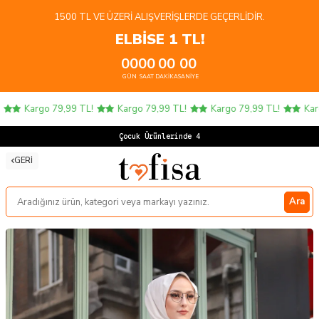
1500 TL VE ÜZERI ALIŞVERIŞLERDE GEÇERLIDIR.
ELBİSE 1 TL!
00
00
00
00
GÜN
SAAT
DAKIKA
SANIYE
Kargo 79,99 TL!
Kargo 79,99 TL!
Kargo 79,99 TL!
Kargo
Çocuk Ürünlerinde 4 AL
GERI
Ara