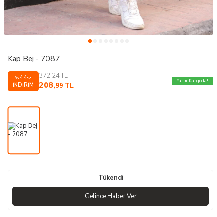
Kap Bej - 7087
372,24
TL
44
%
Yarın Kargoda!
208
İNDIRIM
,99
TL
Tükendi
Gelince Haber Ver