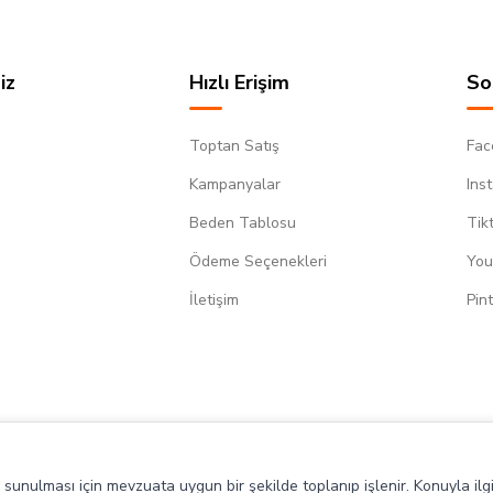
iz
Hızlı Erişim
So
Toptan Satış
Fac
Kampanyalar
Ins
Beden Tablosu
Tik
Ödeme Seçenekleri
You
m
İletişim
Pin
de sunulması için mevzuata uygun bir şekilde toplanıp işlenir. Konuyla ilgi