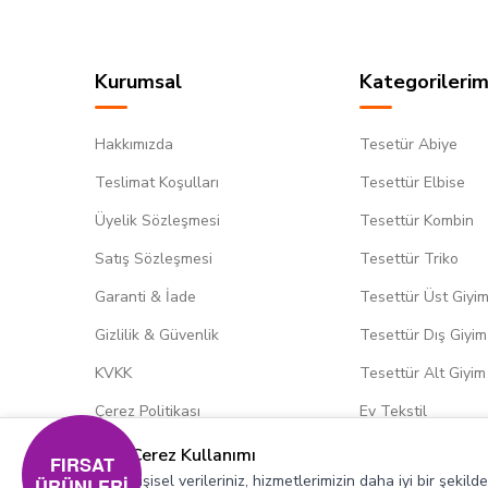
Kurumsal
Kategorilerim
Hakkımızda
Tesetür Abiye
Teslimat Koşulları
Tesettür Elbise
Üyelik Sözleşmesi
Tesettür Kombin
Satış Sözleşmesi
Tesettür Triko
Garanti & İade
Tesettür Üst Giyi
Gizlilik & Güvenlik
Tesettür Dış Giyim
KVKK
Tesettür Alt Giyim
Çerez Politikası
Ev Tekstil
Çerez Kullanımı
FIRSAT
Kişisel verileriniz, hizmetlerimizin daha iyi bir şekil
ÜRÜNLERİ