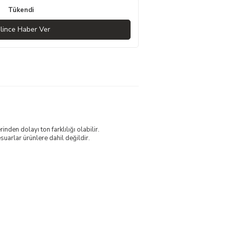
Tükendi
lince Haber Ver
nden dolayı ton farklılığı olabilir.
uarlar ürünlere dahil değildir.