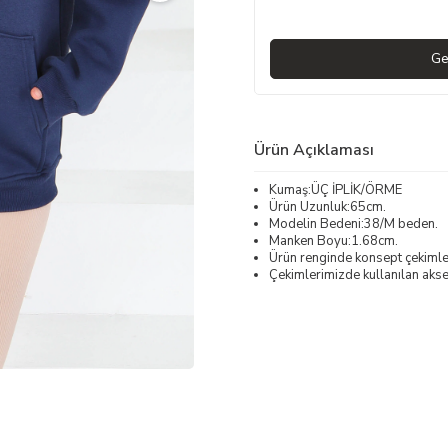
Ge
Ürün Açıklaması
Kumaş:ÜÇ İPLİK/ÖRME
Ürün Uzunluk:65cm.
Modelin Bedeni:38/M beden.
Manken Boyu:1.68cm.
Ürün renginde konsept çekimleri
Çekimlerimizde kullanılan akses