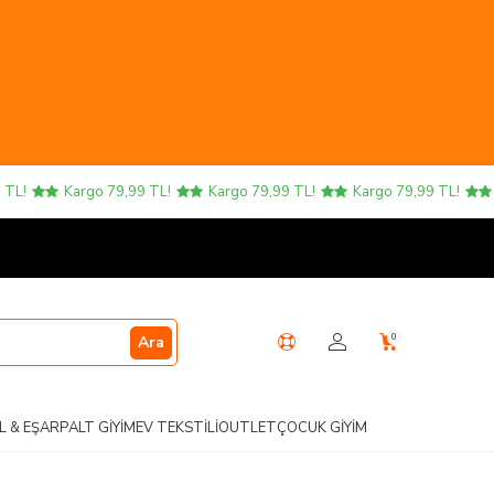
Kargo 79,99 TL!
Kargo 79,99 TL!
Kargo 79,99 TL!
Kar
0
Ara
L & EŞARP
ALT GIYIM
EV TEKSTILI
OUTLET
ÇOCUK GIYIM