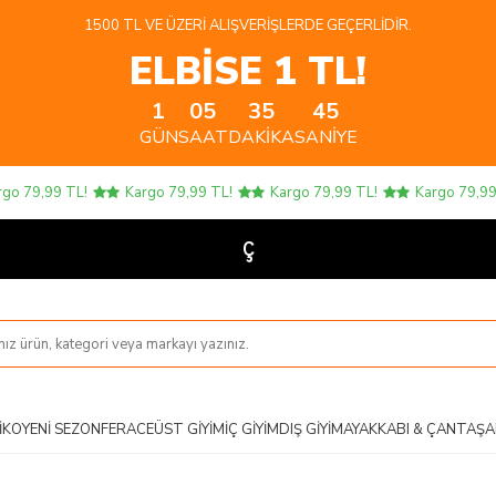
1500 TL VE ÜZERI ALIŞVERIŞLERDE GEÇERLIDIR.
ELBİSE 1 TL!
1
05
35
44
GÜN
SAAT
DAKIKA
SANIYE
9,99 TL!
Kargo 79,99 TL!
Kargo 79,99 TL!
Kargo 79,99 TL!
Çocuk Ü
IKO
YENI SEZON
FERACE
ÜST GIYIM
İÇ GIYIM
DIŞ GIYIM
AYAKKABI & ÇANTA
ŞA