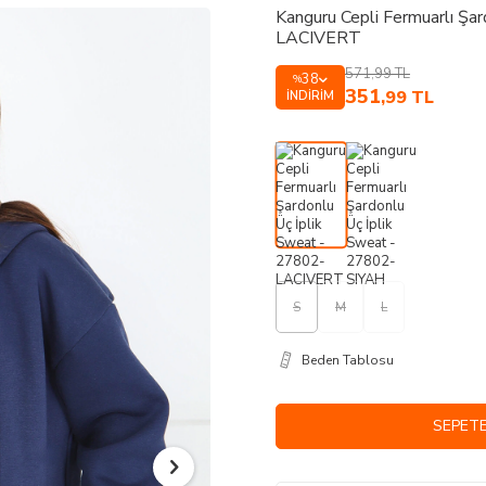
Kanguru Cepli Fermuarlı Şa
LACIVERT
571,99
TL
38
%
351
,99
TL
İNDIRIM
S
M
L
Beden Tablosu
SEPETE