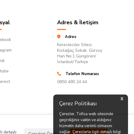
syal
Adres & İletişim
Adres
ebook
Keresteciler Sitesi,
tagram
Kızılağaç Sokak, Gürsoy
Han No:1 Güngören/
tok
İstanbul/Türkiye
tube
Telefon Numarası
terest
0850 480 24 44
X
Çerez Politikası
Çerezler, Tofisa web sitesinde
geçirdiğiniz vaktin ve aldığınız
hizmetin daha verimli olmasını
li detaylı
sağlar. Çerezlerle ilgili detaylı bilgi
Çerezleri Özelleştir
Hepsini Kabul Et