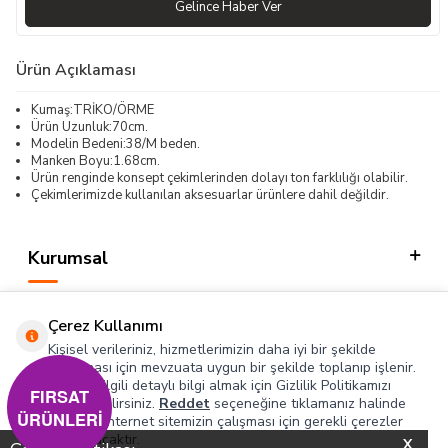
Gelince Haber Ver
Ürün Açıklaması
Kumaş:TRİKO/ÖRME
Ürün Uzunluk:70cm.
Modelin Bedeni:38/M beden.
Manken Boyu:1.68cm.
Ürün renginde konsept çekimlerinden dolayı ton farklılığı olabilir.
Çekimlerimizde kullanılan aksesuarlar ürünlere dahil değildir.
Kurumsal
Kategorilerimiz
Çerez Kullanımı
Hızlı Erişim
Kişisel verileriniz, hizmetlerimizin daha iyi bir şekilde
sunulması için mevzuata uygun bir şekilde toplanıp işlenir.
Konuyla ilgili detaylı bilgi almak için Gizlilik Politikamızı
Sosyal
FIRSAT
inceleyebilirsiniz.
Reddet
seçeneğine tıklamanız halinde
ÜRÜNLERİ
yalnızca internet sitemizin çalışması için gerekli çerezler
Adres & İletişim
kullanılacaktır.
X