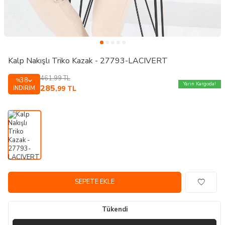
Kalp Nakışlı Triko Kazak - 27793-LACIVERT
461,99
TL
38
%
Yarın Kargoda!
285
İNDIRIM
,99
TL
SEPETE EKLE
Tükendi