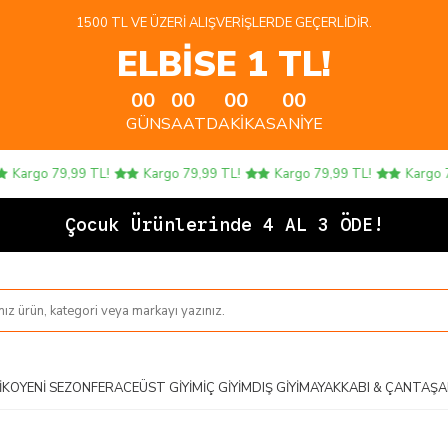
1500 TL VE ÜZERI ALIŞVERIŞLERDE GEÇERLIDIR.
ELBİSE 1 TL!
00
00
00
00
GÜN
SAAT
DAKIKA
SANIYE
rgo 79,99 TL!
Kargo 79,99 TL!
Kargo 79,99 TL!
Kargo 79,9
Çocuk Ürünlerinde 4 AL 3 ÖDE!
IKO
YENI SEZON
FERACE
ÜST GIYIM
İÇ GIYIM
DIŞ GIYIM
AYAKKABI & ÇANTA
ŞA