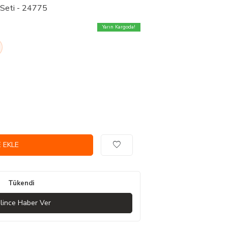
 Seti - 24775
Yarın Kargoda!
 EKLE
Tükendi
lince Haber Ver