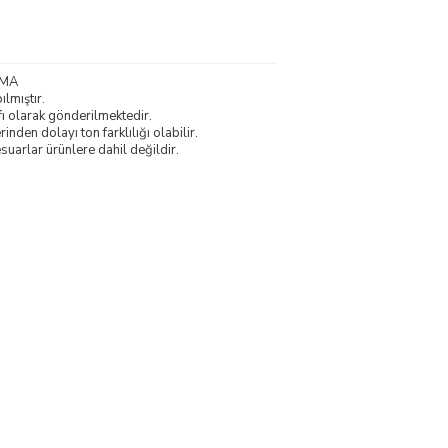
UMA
lmıştır.
fı olarak gönderilmektedir.
nden dolayı ton farklılığı olabilir.
uarlar ürünlere dahil değildir.