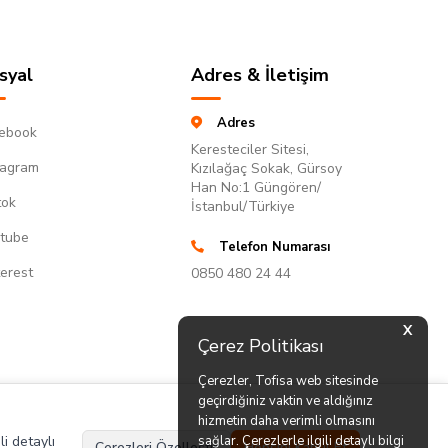
syal
Adres & İletişim
Adres
ebook
Keresteciler Sitesi,
tagram
Kızılağaç Sokak, Gürsoy
Han No:1 Güngören/
tok
İstanbul/Türkiye
tube
Telefon Numarası
terest
0850 480 24 44
X
Çerez Politikası
Çerezler, Tofisa web sitesinde
geçirdiğiniz vaktin ve aldığınız
hizmetin daha verimli olmasını
li detaylı
sağlar. Çerezlerle ilgili detaylı bilgi
Çerezleri Özelleştir
Hepsini Kabul Et