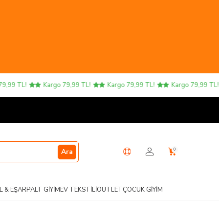
9 TL!
Kargo 79,99 TL!
Kargo 79,99 TL!
Kargo 79,99 TL!
0
Ara
L & EŞARP
ALT GIYIM
EV TEKSTILI
OUTLET
ÇOCUK GIYIM