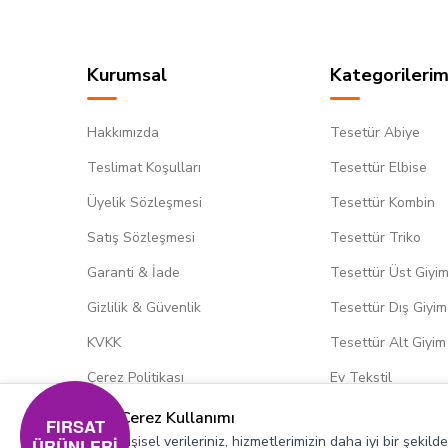
Kurumsal
Kategorilerim
Hakkımızda
Tesetür Abiye
Teslimat Koşulları
Tesettür Elbise
Üyelik Sözleşmesi
Tesettür Kombin
Satış Sözleşmesi
Tesettür Triko
Garanti & İade
Tesettür Üst Giyi
Gizlilik & Güvenlik
Tesettür Dış Giyim
KVKK
Tesettür Alt Giyim
Çerez Politikası
Ev Tekstil
Çerez Kullanımı
FIRSAT
Kişisel verileriniz, hizmetlerimizin daha iyi bir şekil
ÜRÜNLERİ