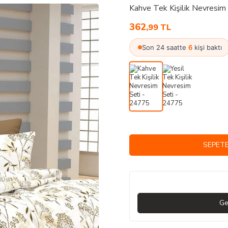
Kahve Tek Kişilik Nevresim
362
,99
TL
Son 24 saatte
6
kişi baktı
SEPETE
Ge