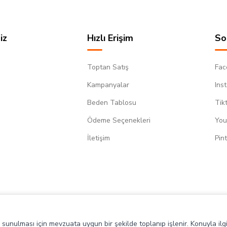
iz
Hızlı Erişim
So
Toptan Satış
Fac
Kampanyalar
Ins
Beden Tablosu
Tik
Ödeme Seçenekleri
You
m
İletişim
Pin
de sunulması için mevzuata uygun bir şekilde toplanıp işlenir. Konuyla ilgi