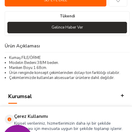
SEPETE EKLE
Tükendi
Gelince Haber Ver
Ürün Açıklaması
Kumaş:FİLE/ÖRME
Modelin Bedeni:38/M beden.
Manken Boyu:1.68cm.
Ürün renginde konsept çekimlerinden dolayı ton farklılığı olabilir.
Çekimlerimizde kullanılan aksesuarlar ürünlere dahil değildir.
Kurumsal
Kategorilerimiz
Çerez Kullanımı
Hızlı Erişim
Kişisel verileriniz, hizmetlerimizin daha iyi bir şekilde
sunulması için mevzuata uygun bir şekilde toplanıp işlenir.