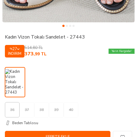
Kadın Vizon Tokalı Sandelet - 27443
514,80
TL
27
%
Yarın Kargoda!
373
İNDIRIM
,99
TL
36
37
38
39
40
Beden Tablosu