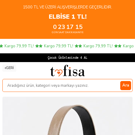
1500 TL VE ÜZERI ALIŞVERIŞLERDE GEÇERLIDIR.
ELBİSE 1 TL!
0
23
17
15
GÜN
SAAT
DAKIKA
SANIYE
Kargo 79,99 TL!
Kargo 79,99 TL!
Kargo 79,99 TL!
Kargo 7
Çocuk Ürünlerinde 4 AL 3
GERI
Ara