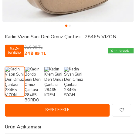
Kadın Vizon Suni Deri Omuz Çantası - 28465-VIZON
318,99
TL
22
%
Yarın Kargoda!
249
İNDIRIM
,99
TL
SEPETE EKLE
Ürün Açıklaması