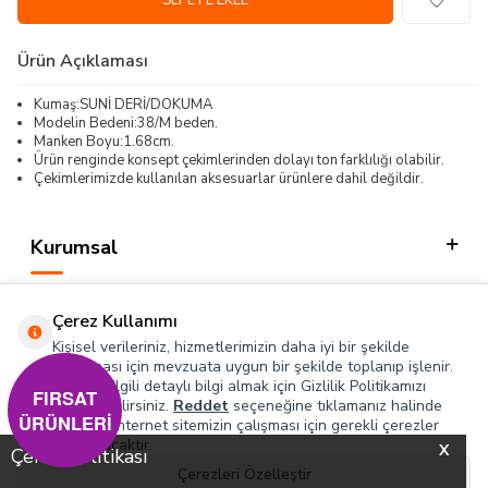
SEPETE EKLE
Ürün Açıklaması
Kumaş:SUNİ DERİ/DOKUMA
Modelin Bedeni:38/M beden.
Manken Boyu:1.68cm.
Ürün renginde konsept çekimlerinden dolayı ton farklılığı olabilir.
Çekimlerimizde kullanılan aksesuarlar ürünlere dahil değildir.
Kurumsal
Kategorilerimiz
Çerez Kullanımı
Hızlı Erişim
Kişisel verileriniz, hizmetlerimizin daha iyi bir şekilde
sunulması için mevzuata uygun bir şekilde toplanıp işlenir.
Konuyla ilgili detaylı bilgi almak için Gizlilik Politikamızı
Sosyal
FIRSAT
inceleyebilirsiniz.
Reddet
seçeneğine tıklamanız halinde
ÜRÜNLERİ
yalnızca internet sitemizin çalışması için gerekli çerezler
Adres & İletişim
kullanılacaktır.
X
Çerez Politikası
Çerezleri Özelleştir