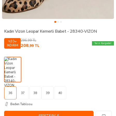
Kadın Vizon Leopar Kemerli Babet - 28340-VIZON
296,99
TL
30
%
Yarın Kargoda!
208
İNDIRIM
,99
TL
36
37
38
39
40
Beden Tablosu