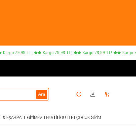
rgo 79,99 TL!
Kargo 79,99 TL!
Kargo 79,99 TL!
Kargo 79,9
0
Ara
L & EŞARP
ALT GIYIM
EV TEKSTILI
OUTLET
ÇOCUK GIYIM