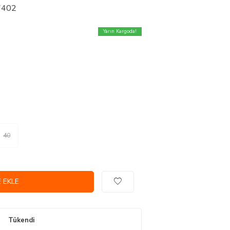
27402
Yarın Kargoda!
40
 EKLE
Tükendi