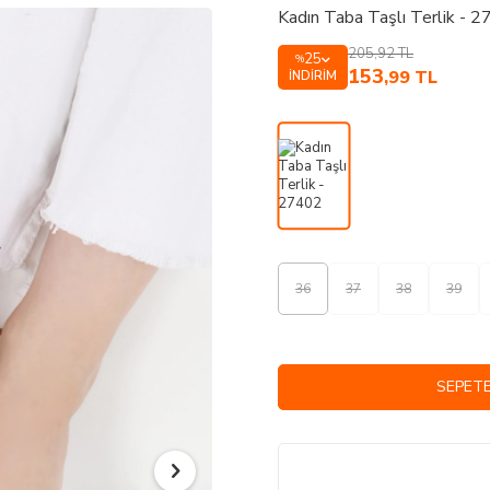
Kadın Taba Taşlı Terlik - 
205,92
TL
25
%
153
,99
TL
İNDIRIM
36
37
38
39
SEPETE