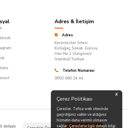
syal
Adres & İletişim
Adres
ebook
Keresteciler Sitesi,
tagram
Kızılağaç Sokak, Gürsoy
Han No:1 Güngören/
tok
İstanbul/Türkiye
tube
Telefon Numarası
terest
0850 480 24 44
X
Çerez Politikası
Çerezler, Tofisa web sitesinde
geçirdiğiniz vaktin ve aldığınız
hizmetin daha verimli olmasını
li detaylı
sağlar. Çerezlerle ilgili detaylı bilgi
Çerezleri Özelleştir
Hepsini Kabul Et