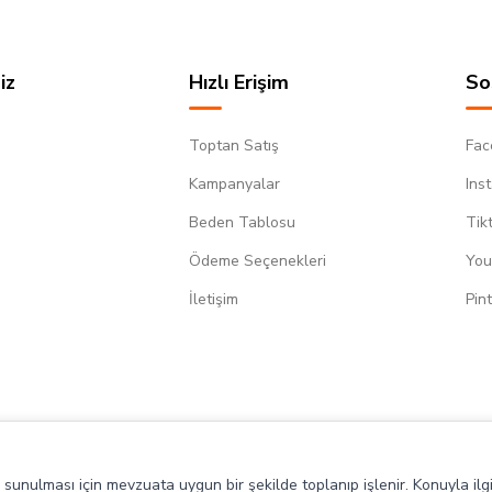
iz
Hızlı Erişim
So
Toptan Satış
Fac
Kampanyalar
Ins
Beden Tablosu
Tik
Ödeme Seçenekleri
You
m
İletişim
Pin
de sunulması için mevzuata uygun bir şekilde toplanıp işlenir. Konuyla ilgi