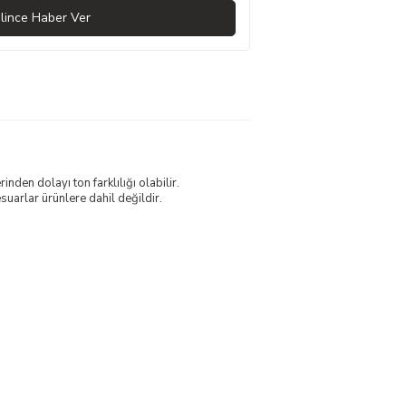
lince Haber Ver
nden dolayı ton farklılığı olabilir.
uarlar ürünlere dahil değildir.