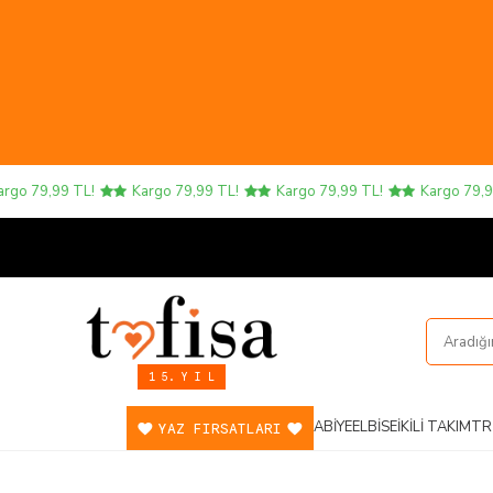
 79,99 TL!
Kargo 79,99 TL!
Kargo 79,99 TL!
Kargo 79,99 T
1 5. Y I L
ABIYE
ELBISE
İKILI TAKIM
TR
YAZ FIRSATLARI