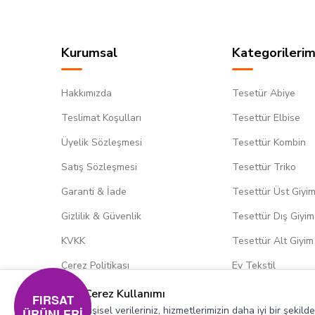
Kurumsal
Kategorilerim
Hakkımızda
Tesetür Abiye
Teslimat Koşulları
Tesettür Elbise
Üyelik Sözleşmesi
Tesettür Kombin
Satış Sözleşmesi
Tesettür Triko
Garanti & İade
Tesettür Üst Giyi
Gizlilik & Güvenlik
Tesettür Dış Giyim
KVKK
Tesettür Alt Giyim
Çerez Politikası
Ev Tekstil
Çerez Kullanımı
FIRSAT
Kişisel verileriniz, hizmetlerimizin daha iyi bir şekil
ÜRÜNLERİ