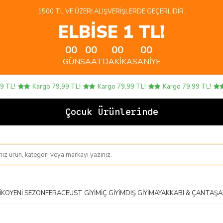
1500 TL VE ÜZERI ALIŞVERIŞLERDE GEÇERLIDIR.
ELBİSE 1 TL!
00
00
00
00
GÜN
SAAT
DAKIKA
SANIYE
L!
Kargo 79,99 TL!
Kargo 79,99 TL!
Kargo 79,99 TL!
Ka
Çocuk Ürünlerinde 4 AL
IKO
YENI SEZON
FERACE
ÜST GIYIM
İÇ GIYIM
DIŞ GIYIM
AYAKKABI & ÇANTA
ŞA