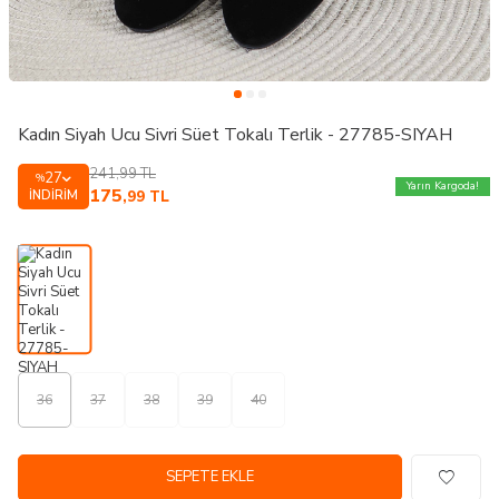
Kadın Siyah Ucu Sivri Süet Tokalı Terlik - 27785-SIYAH
241,99
TL
27
%
Yarın Kargoda!
175
İNDIRIM
,99
TL
36
37
38
39
40
SEPETE EKLE