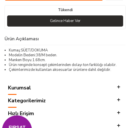
Tükendi
Gelince Haber Ver
Ürün Açıklaması
Kumaş:SÜET/DOKUMA
Modelin Bedeni:38/M beden.
Manken Boyu:1.68cm.
Ürün renginde konsept çekimlerinden dolayı ton farklılığı olabilir.
Çekimlerimizde kullanılan aksesuarlar ürünlere dahil değildir.
Kurumsal
Kategorilerimiz
Hızlı Erişim
Sosyal
FIRSAT