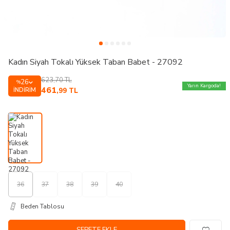
Kadın Siyah Tokalı Yüksek Taban Babet - 27092
623,70
TL
26
%
Yarın Kargoda!
461
İNDIRIM
,99
TL
36
37
38
39
40
Beden Tablosu