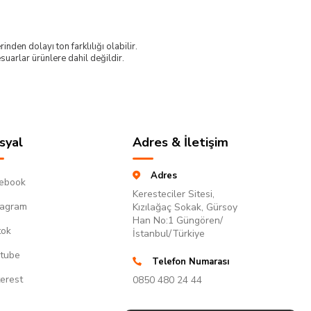
nden dolayı ton farklılığı olabilir.
uarlar ürünlere dahil değildir.
syal
Adres & İletişim
Adres
ebook
Keresteciler Sitesi,
tagram
Kızılağaç Sokak, Gürsoy
Han No:1 Güngören/
tok
İstanbul/Türkiye
tube
Telefon Numarası
terest
0850 480 24 44