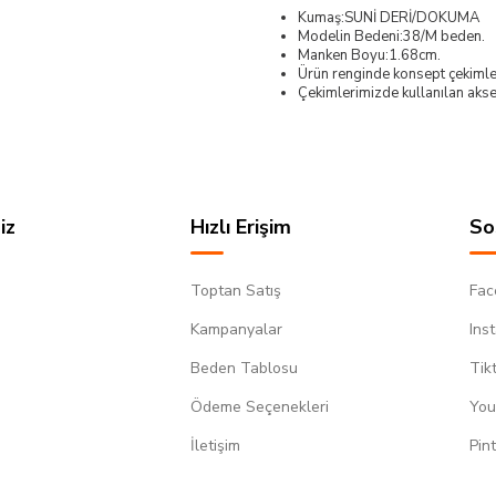
Kumaş:SUNİ DERİ/DOKUMA
Modelin Bedeni:38/M beden.
Manken Boyu:1.68cm.
Ürün renginde konsept çekimleri
Çekimlerimizde kullanılan akses
iz
Hızlı Erişim
So
Toptan Satış
Fac
Kampanyalar
Ins
Beden Tablosu
Tik
Ödeme Seçenekleri
You
m
İletişim
Pin