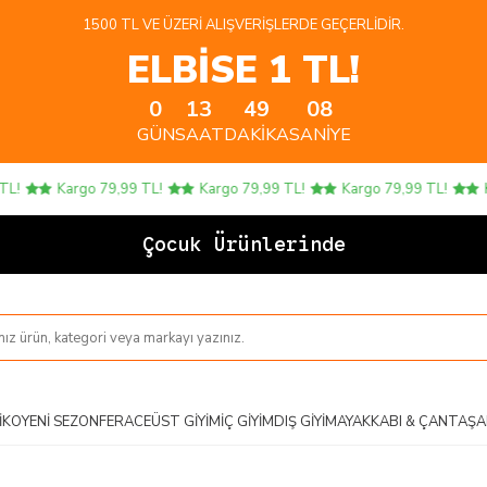
1500 TL VE ÜZERI ALIŞVERIŞLERDE GEÇERLIDIR.
ELBİSE 1 TL!
0
13
49
08
GÜN
SAAT
DAKIKA
SANIYE
!
Kargo 79,99 TL!
Kargo 79,99 TL!
Kargo 79,99 TL!
Ka
Çocuk Ürünlerinde 4
IKO
YENI SEZON
FERACE
ÜST GIYIM
İÇ GIYIM
DIŞ GIYIM
AYAKKABI & ÇANTA
ŞA