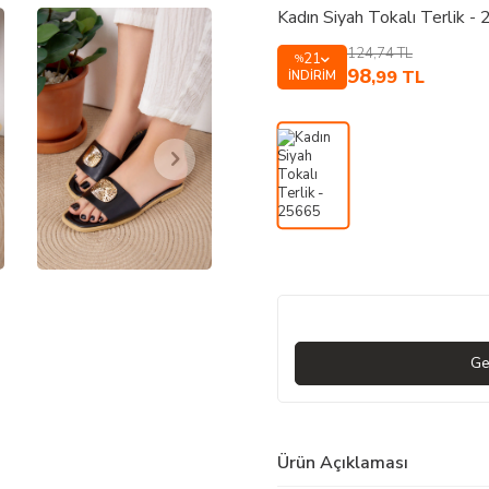
Kadın Siyah Tokalı Terlik -
124,74
TL
21
%
98
,99
TL
İNDIRIM
Ge
Ürün Açıklaması