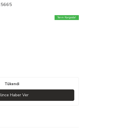
 25665
Yarın Kargoda!
Tükendi
lince Haber Ver