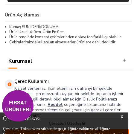
Ürün Açıklaması
Kumaş:SUNİ DERİ/DOKUMA
Ürün Uzunluk:0cm. Ürün En:0cm.
Ürün renginde konsept çekimlerinden dolayı ton farklılığı olabilir.
Çekimlerimizde kullanılan aksesuarlar ürünlere dahil değildir.
Kurumsal
Kategorilerimiz
Çerez Kullanımı
Hızlı Erişim
Kişisel verileriniz, hizmetlerimizin daha iyi bir şekilde
sunulması için mevzuata uygun bir şekilde toplanıp işlenir.
Konuyla ilgili detaylı bilgi almak için Gizlilik Politikamızı
Sosyal
FIRSAT
inceleyebilirsiniz.
Reddet
seçeneğine tıklamanız halinde
ÜRÜNLERİ
yalnızca internet sitemizin çalışması için gerekli çerezler
Adres & İletişim
kullanılacaktır.
X
Çerez Politikası
Çerezleri Özelleştir
Çerezler, Tofisa web sitesinde geçirdiğiniz vaktin ve aldığınız
0
0