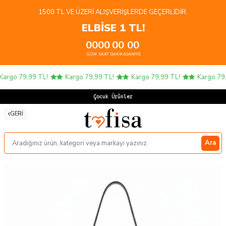
1500 TL VE ÜZERI ALIŞVERIŞLERDE GEÇERLIDIR.
ELBİSE 1 TL!
00
00
00
00
GÜN
SAAT
DAKIKA
SANIYE
argo 79,99 TL!
Kargo 79,99 TL!
Kargo 79,99 TL!
Kargo 79,
Çocuk Ürünlerin
GERI
Ara