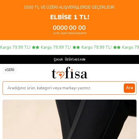
1500 TL VE ÜZERI ALIŞVERIŞLERDE GEÇERLIDIR.
ELBİSE 1 TL!
00
00
00
00
GÜN
SAAT
DAKIKA
SANIYE
argo 79,99 TL!
Kargo 79,99 TL!
Kargo 79,99 TL!
Kargo 79,9
Çocuk Ürünlerinde 4
GERI
Ara