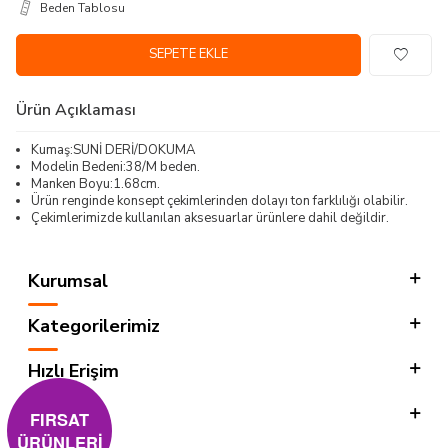
Beden Tablosu
SEPETE EKLE
Ürün Açıklaması
Kumaş:SUNİ DERİ/DOKUMA
Modelin Bedeni:38/M beden.
Manken Boyu:1.68cm.
Ürün renginde konsept çekimlerinden dolayı ton farklılığı olabilir.
Çekimlerimizde kullanılan aksesuarlar ürünlere dahil değildir.
Kurumsal
Kategorilerimiz
Hızlı Erişim
Sosyal
FIRSAT
ÜRÜNLERİ