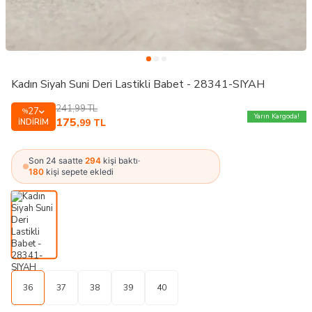
Kadın Siyah Suni Deri Lastikli Babet - 28341-SIYAH
241,99
TL
27
%
Yarın Kargoda!
175
İNDIRIM
,99
TL
Son 24 saatte
294
kişi baktı
·
180
kişi sepete ekledi
36
37
38
39
40