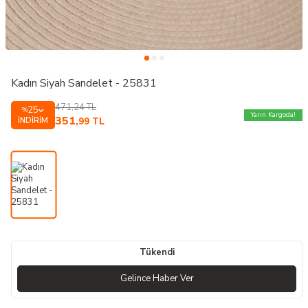
Kadın Siyah Sandelet - 25831
471,24
TL
25
%
Yarın Kargoda!
351
İNDIRIM
,99
TL
Tükendi
Gelince Haber Ver