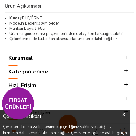
Ürün Açıklaması
Kumaş:FİLE/ÖRME
Modelin Bedeni:38/M beden.
Manken Boyu:1.68cm.
Ürün renginde konsept çekimlerinden dolayı ton farklılığı olabilir.
Çekimlerimizde kullanılan aksesuarlar ürünlere dahil değildir.
Kurumsal
Kategorilerimiz
Hızlı Erişim
Sosyal
FIRSAT
ÜRÜNLERİ
Adres & İletişim
X
Çerez Politikası
Çerezler, Tofisa web sitesinde geçirdiğiniz vaktin ve aldığınız
0
0
hizmetin daha verimli olmasını sağlar. Çerezlerle ilgili detaylı bilgi için