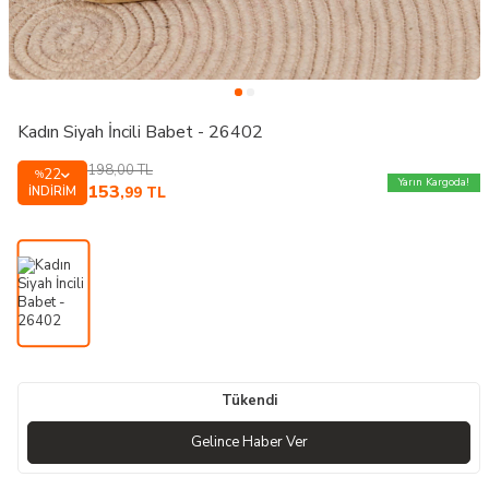
Kadın Siyah İncili Babet - 26402
198,00
TL
22
%
Yarın Kargoda!
153
İNDIRIM
,99
TL
Tükendi
Gelince Haber Ver