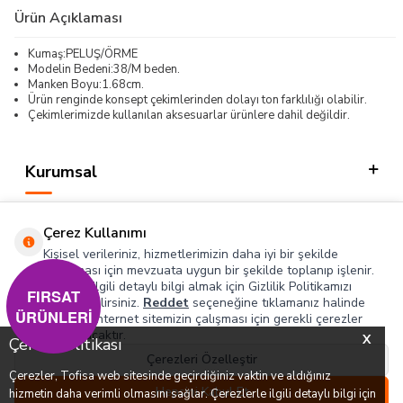
Ürün Açıklaması
Kumaş:PELUŞ/ÖRME
Modelin Bedeni:38/M beden.
Manken Boyu:1.68cm.
Ürün renginde konsept çekimlerinden dolayı ton farklılığı olabilir.
Çekimlerimizde kullanılan aksesuarlar ürünlere dahil değildir.
Kurumsal
Kategorilerimiz
Çerez Kullanımı
Hızlı Erişim
Kişisel verileriniz, hizmetlerimizin daha iyi bir şekilde
sunulması için mevzuata uygun bir şekilde toplanıp işlenir.
Konuyla ilgili detaylı bilgi almak için Gizlilik Politikamızı
Sosyal
FIRSAT
inceleyebilirsiniz.
Reddet
seçeneğine tıklamanız halinde
ÜRÜNLERİ
yalnızca internet sitemizin çalışması için gerekli çerezler
Adres & İletişim
kullanılacaktır.
X
Çerez Politikası
Çerezleri Özelleştir
Çerezler, Tofisa web sitesinde geçirdiğiniz vaktin ve aldığınız
0
0
Hepsini Kabul Et
hizmetin daha verimli olmasını sağlar. Çerezlerle ilgili detaylı bilgi için