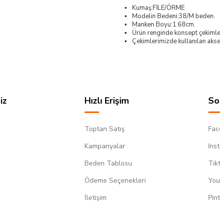
Kumaş:FİLE/ÖRME
Modelin Bedeni:38/M beden.
Manken Boyu:1.68cm.
Ürün renginde konsept çekimleri
Çekimlerimizde kullanılan akses
iz
Hızlı Erişim
So
Toptan Satış
Fac
Kampanyalar
Ins
Beden Tablosu
Tik
Ödeme Seçenekleri
You
m
İletişim
Pin