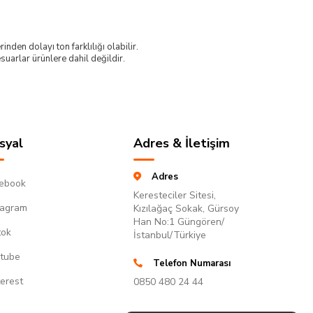
nden dolayı ton farklılığı olabilir.
uarlar ürünlere dahil değildir.
syal
Adres & İletişim
Adres
ebook
Keresteciler Sitesi,
tagram
Kızılağaç Sokak, Gürsoy
Han No:1 Güngören/
tok
İstanbul/Türkiye
tube
Telefon Numarası
terest
0850 480 24 44