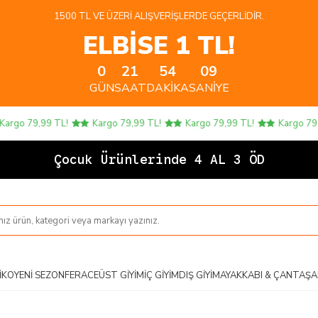
1500 TL VE ÜZERI ALIŞVERIŞLERDE GEÇERLIDIR.
ELBİSE 1 TL!
0
21
54
09
GÜN
SAAT
DAKIKA
SANIYE
go 79,99 TL!
Kargo 79,99 TL!
Kargo 79,99 TL!
Kargo 79,99
Çocuk Ürünlerinde 4 AL 3 ÖDE!
IKO
YENI SEZON
FERACE
ÜST GIYIM
İÇ GIYIM
DIŞ GIYIM
AYAKKABI & ÇANTA
ŞA