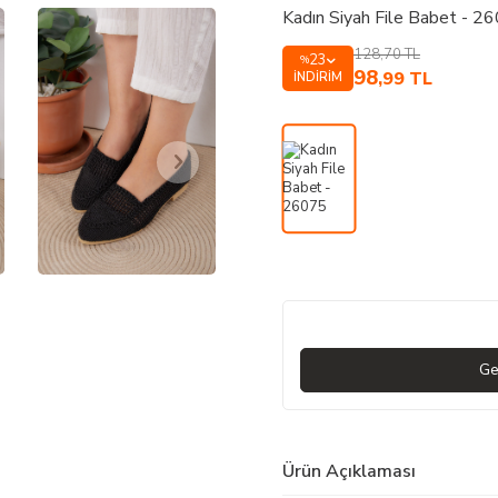
Kadın Siyah File Babet - 2
128,70
TL
23
%
98
,99
TL
İNDIRIM
Ge
Ürün Açıklaması