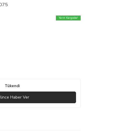
6075
Yarın Kargoda!
Tükendi
lince Haber Ver