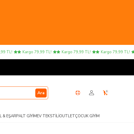
 TL!
Kargo 79,99 TL!
Kargo 79,99 TL!
Kargo 79,99 TL!
0
Ara
L & EŞARP
ALT GIYIM
EV TEKSTILI
OUTLET
ÇOCUK GIYIM