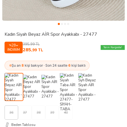
Kadın Siyah Beyaz AİR Spor Ayakkabı - 27477
395,99
TL
28
%
Yarın Kargoda!
285
İNDIRIM
,99
TL
Şu an
8
kişi bakıyor · Son 24 saatte
6
kişi baktı
36
37
38
39
40
Beden Tablosu