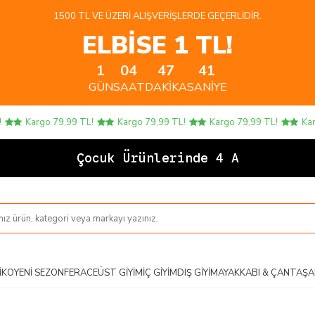
1500 TL VE ÜZERI ALIŞVERIŞLERDE GEÇERLIDIR.
ELBİSE 1 TL!
1
04
47
40
GÜN
SAAT
DAKIKA
SANIYE
Kargo 79,99 TL!
Kargo 79,99 TL!
Kargo 79,99 TL!
Kargo 7
Çocuk Ürünlerinde 4 AL 3 ÖD
IKO
YENI SEZON
FERACE
ÜST GIYIM
İÇ GIYIM
DIŞ GIYIM
AYAKKABI & ÇANTA
ŞA