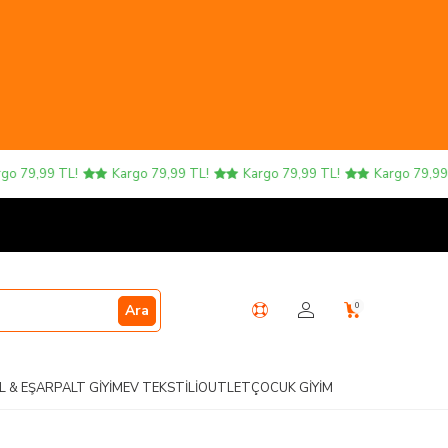
9,99 TL!
Kargo 79,99 TL!
Kargo 79,99 TL!
Kargo 79,99 TL!
0
Ara
L & EŞARP
ALT GIYIM
EV TEKSTILI
OUTLET
ÇOCUK GIYIM