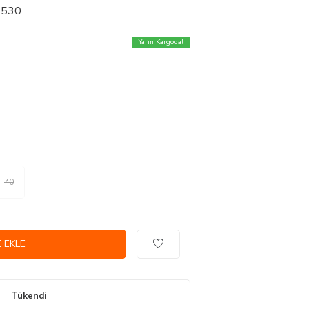
25530
Yarın Kargoda!
40
 EKLE
Tükendi