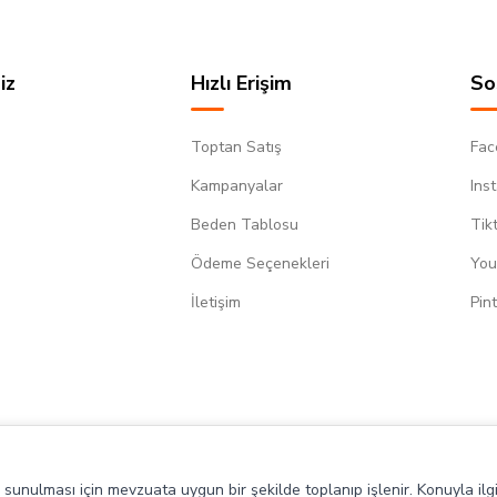
iz
Hızlı Erişim
So
Toptan Satış
Fac
Kampanyalar
Ins
Beden Tablosu
Tik
Ödeme Seçenekleri
You
m
İletişim
Pin
de sunulması için mevzuata uygun bir şekilde toplanıp işlenir. Konuyla ilgi