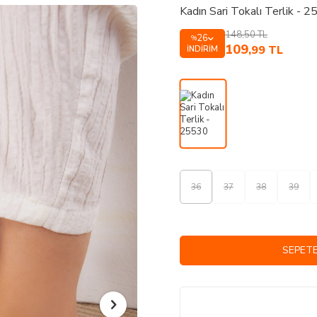
Kadın Sari Tokalı Terlik - 
148,50
TL
26
%
109
,99
TL
İNDIRIM
36
37
38
39
SEPETE