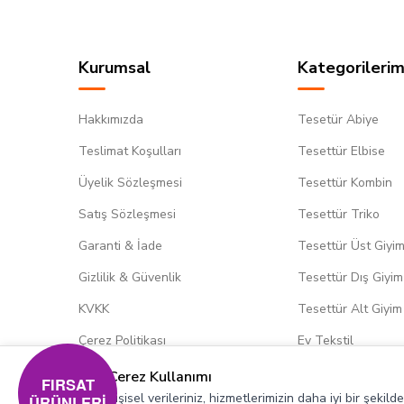
Kurumsal
Kategorilerim
Hakkımızda
Tesetür Abiye
Teslimat Koşulları
Tesettür Elbise
Üyelik Sözleşmesi
Tesettür Kombin
Satış Sözleşmesi
Tesettür Triko
Garanti & İade
Tesettür Üst Giyi
Gizlilik & Güvenlik
Tesettür Dış Giyim
KVKK
Tesettür Alt Giyim
Çerez Politikası
Ev Tekstil
Çerez Kullanımı
FIRSAT
Kişisel verileriniz, hizmetlerimizin daha iyi bir şekil
ÜRÜNLERİ