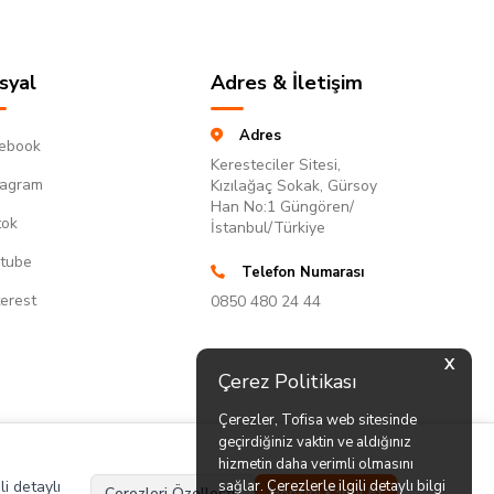
syal
Adres & İletişim
Adres
ebook
Keresteciler Sitesi,
tagram
Kızılağaç Sokak, Gürsoy
Han No:1 Güngören/
tok
İstanbul/Türkiye
tube
Telefon Numarası
terest
0850 480 24 44
X
Çerez Politikası
Çerezler, Tofisa web sitesinde
geçirdiğiniz vaktin ve aldığınız
hizmetin daha verimli olmasını
li detaylı
sağlar. Çerezlerle ilgili detaylı bilgi
Çerezleri Özelleştir
Hepsini Kabul Et