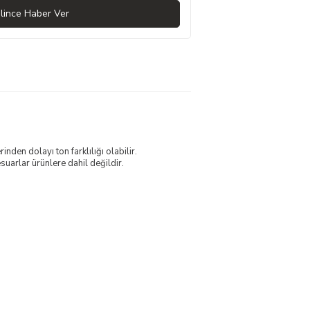
lince Haber Ver
nden dolayı ton farklılığı olabilir.
uarlar ürünlere dahil değildir.