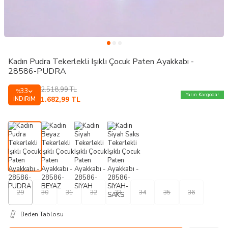
Kadın Pudra Tekerlekli Işıklı Çocuk Paten Ayakkabı -
28586-PUDRA
2.518,99
TL
33
%
Yarın Kargoda!
İNDIRIM
1.682,99
TL
29
30
31
32
33
34
35
36
Beden Tablosu