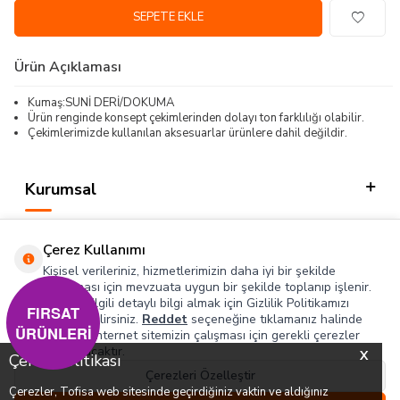
SEPETE EKLE
Ürün Açıklaması
Kumaş:SUNİ DERİ/DOKUMA
Ürün renginde konsept çekimlerinden dolayı ton farklılığı olabilir.
Çekimlerimizde kullanılan aksesuarlar ürünlere dahil değildir.
Kurumsal
Kategorilerimiz
Çerez Kullanımı
Hızlı Erişim
Kişisel verileriniz, hizmetlerimizin daha iyi bir şekilde
sunulması için mevzuata uygun bir şekilde toplanıp işlenir.
Konuyla ilgili detaylı bilgi almak için Gizlilik Politikamızı
Sosyal
FIRSAT
inceleyebilirsiniz.
Reddet
seçeneğine tıklamanız halinde
ÜRÜNLERİ
yalnızca internet sitemizin çalışması için gerekli çerezler
Adres & İletişim
kullanılacaktır.
X
Çerez Politikası
Çerezleri Özelleştir
Çerezler, Tofisa web sitesinde geçirdiğiniz vaktin ve aldığınız
0
0