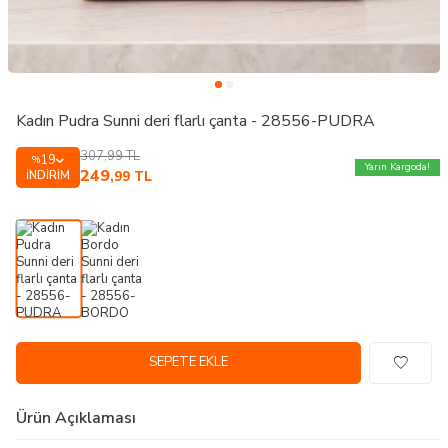
Kadın Pudra Sunni deri flarlı çanta - 28556-PUDRA
307,99
TL
19
%
Yarın Kargoda!
249
İNDIRIM
,99
TL
SEPETE EKLE
Ürün Açıklaması