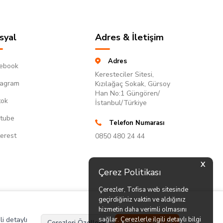
syal
Adres & İletişim
Adres
ebook
Keresteciler Sitesi,
tagram
Kızılağaç Sokak, Gürsoy
Han No:1 Güngören/
tok
İstanbul/Türkiye
tube
Telefon Numarası
terest
0850 480 24 44
X
Çerez Politikası
Çerezler, Tofisa web sitesinde
geçirdiğiniz vaktin ve aldığınız
hizmetin daha verimli olmasını
li detaylı
sağlar. Çerezlerle ilgili detaylı bilgi
Çerezleri Özelleştir
Hepsini Kabul Et