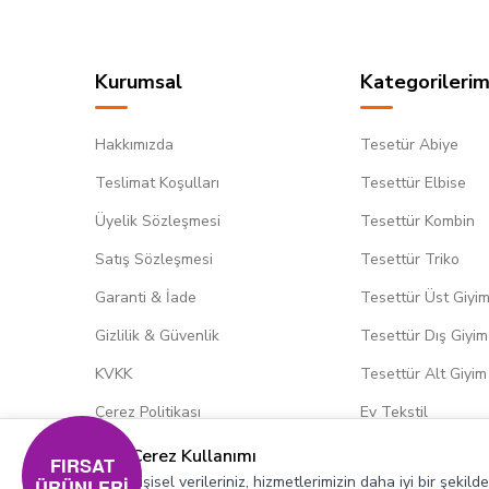
Kurumsal
Kategorilerim
Hakkımızda
Tesetür Abiye
Teslimat Koşulları
Tesettür Elbise
Üyelik Sözleşmesi
Tesettür Kombin
Satış Sözleşmesi
Tesettür Triko
Garanti & İade
Tesettür Üst Giyi
Gizlilik & Güvenlik
Tesettür Dış Giyim
KVKK
Tesettür Alt Giyim
Çerez Politikası
Ev Tekstil
Çerez Kullanımı
FIRSAT
Kişisel verileriniz, hizmetlerimizin daha iyi bir şekil
ÜRÜNLERİ