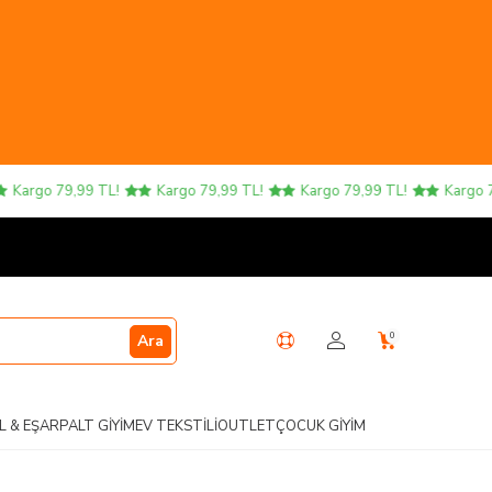
rgo 79,99 TL!
Kargo 79,99 TL!
Kargo 79,99 TL!
Kargo 79,99
0
Ara
L & EŞARP
ALT GIYIM
EV TEKSTILI
OUTLET
ÇOCUK GIYIM