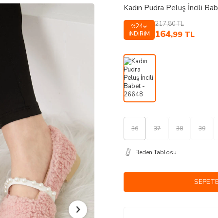
Kadın Pudra Peluş İncili B
217,80
TL
24
%
164
,99
TL
İNDIRIM
36
37
38
39
Beden Tablosu
SEPETE