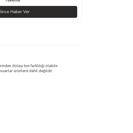
Tükendi
lince Haber Ver
nden dolayı ton farklılığı olabilir.
uarlar ürünlere dahil değildir.