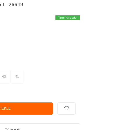
abet - 26648
Yarın Kargoda!
40
41
 EKLE