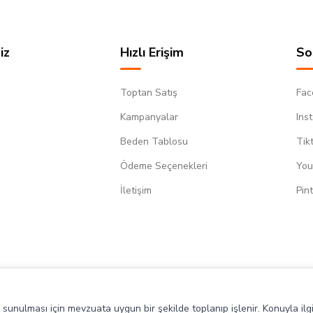
iz
Hızlı Erişim
So
Toptan Satış
Fac
Kampanyalar
Ins
Beden Tablosu
Tik
Ödeme Seçenekleri
You
m
İletişim
Pin
de sunulması için mevzuata uygun bir şekilde toplanıp işlenir. Konuyla ilgi