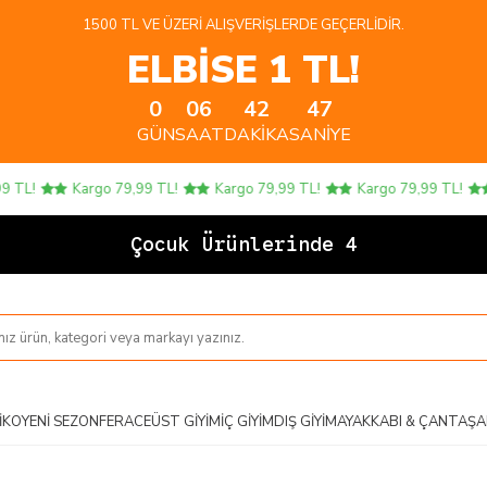
1500 TL VE ÜZERI ALIŞVERIŞLERDE GEÇERLIDIR.
ELBİSE 1 TL!
0
06
42
47
GÜN
SAAT
DAKIKA
SANIYE
!
Kargo 79,99 TL!
Kargo 79,99 TL!
Kargo 79,99 TL!
Ka
Çocuk Ürünlerinde 4 AL 3
IKO
YENI SEZON
FERACE
ÜST GIYIM
İÇ GIYIM
DIŞ GIYIM
AYAKKABI & ÇANTA
ŞA