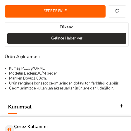
SEPETE EKLE
Tükendi
Gelince Haber Ver
Ürün Açıklaması
Kumaş:PELUŞ/ÖRME
Modelin Bedeni:38/M beden.
Manken Boyu:1.68cm.
Ürün renginde konsept çekimlerinden dolayı ton farklılığı olabilir.
Çekimlerimizde kullanılan aksesuarlar ürünlere dahil değildir.
Kurumsal
Kategorilerimiz
Çerez Kullanımı