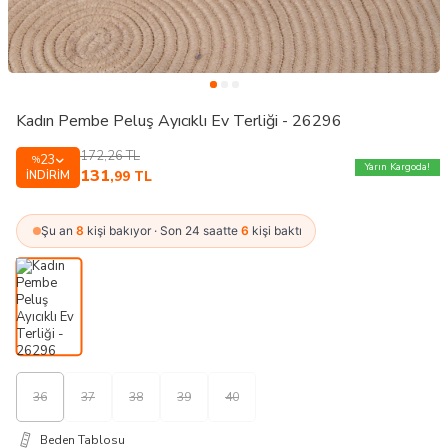
Kadın Pembe Peluş Ayıcıklı Ev Terliği - 26296
172,26
TL
23
%
Yarın Kargoda!
131
İNDIRIM
,99
TL
Şu an
8
kişi bakıyor · Son 24 saatte
6
kişi baktı
36
37
38
39
40
Beden Tablosu