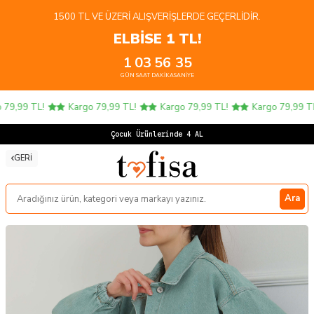
1500 TL VE ÜZERI ALIŞVERIŞLERDE GEÇERLIDIR.
ELBİSE 1 TL!
1
03
56
35
GÜN
SAAT
DAKIKA
SANIYE
79,99 TL!
Kargo 79,99 TL!
Kargo 79,99 TL!
Kargo 79,99 TL!
Çocuk Ürünlerinde 4 AL 3
GERI
Ara