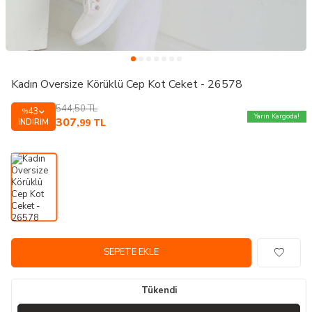
Kadın Oversize Körüklü Cep Kot Ceket - 26578
544,50
TL
43
%
Yarın Kargoda!
307
İNDIRIM
,99
TL
SEPETE EKLE
Tükendi