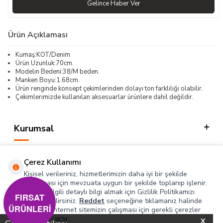
Gelince Haber Ver
Ürün Açıklaması
Kumaş:KOT/Denim
Ürün Uzunluk:70cm.
Modelin Bedeni:38/M beden.
Manken Boyu:1.68cm.
Ürün renginde konsept çekimlerinden dolayı ton farklılığı olabilir.
Çekimlerimizde kullanılan aksesuarlar ürünlere dahil değildir.
Kurumsal
Kategorilerimiz
Çerez Kullanımı
Hızlı Erişim
Kişisel verileriniz, hizmetlerimizin daha iyi bir şekilde
sunulması için mevzuata uygun bir şekilde toplanıp işlenir.
Konuyla ilgili detaylı bilgi almak için Gizlilik Politikamızı
Sosyal
FIRSAT
inceleyebilirsiniz.
Reddet
seçeneğine tıklamanız halinde
ÜRÜNLERİ
yalnızca internet sitemizin çalışması için gerekli çerezler
Adres & İletişim
kullanılacaktır.
X