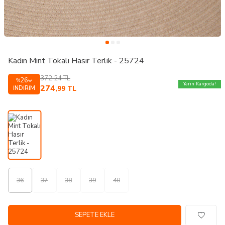
Kadın Mint Tokalı Hasır Terlik - 25724
372,24
TL
26
%
Yarın Kargoda!
274
İNDIRIM
,99
TL
36
37
38
39
40
SEPETE EKLE