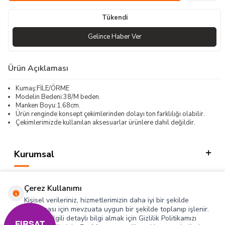
Tükendi
Gelince Haber Ver
Ürün Açıklaması
Kumaş:FİLE/ÖRME
Modelin Bedeni:38/M beden.
Manken Boyu:1.68cm.
Ürün renginde konsept çekimlerinden dolayı ton farklılığı olabilir.
Çekimlerimizde kullanılan aksesuarlar ürünlere dahil değildir.
Kurumsal
Kategorilerimiz
Çerez Kullanımı
Hızlı Erişim
Kişisel verileriniz, hizmetlerimizin daha iyi bir şekilde
sunulması için mevzuata uygun bir şekilde toplanıp işlenir.
Konuyla ilgili detaylı bilgi almak için Gizlilik Politikamızı
Sosyal
FIRSAT