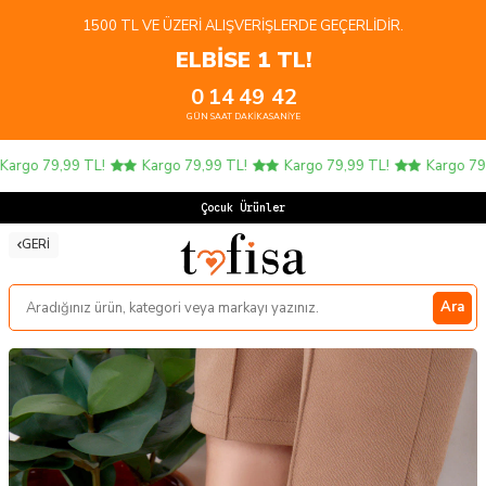
1500 TL VE ÜZERI ALIŞVERIŞLERDE GEÇERLIDIR.
ELBİSE 1 TL!
0
14
49
41
GÜN
SAAT
DAKIKA
SANIYE
rgo 79,99 TL!
Kargo 79,99 TL!
Kargo 79,99 TL!
Kargo 79,9
Çocuk Ürünlerind
GERI
Ara