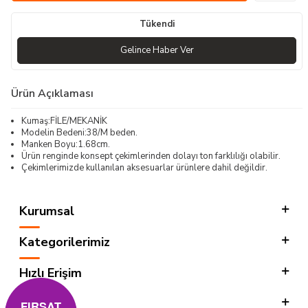
Tükendi
Gelince Haber Ver
Ürün Açıklaması
Kumaş:FİLE/MEKANİK
Modelin Bedeni:38/M beden.
Manken Boyu:1.68cm.
Ürün renginde konsept çekimlerinden dolayı ton farklılığı olabilir.
Çekimlerimizde kullanılan aksesuarlar ürünlere dahil değildir.
Kurumsal
Kategorilerimiz
Hızlı Erişim
Sosyal
FIRSAT