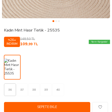
Kadın Mint Hasır Terlik - 25535
148,50
TL
26
%
Yarın Kargoda!
109
İNDIRIM
,99
TL
36
37
38
39
40
SEPETE EKLE