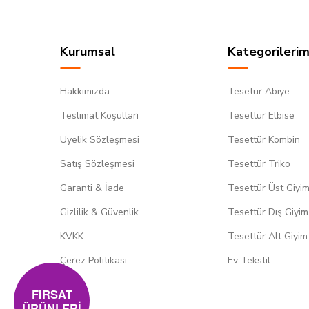
Kurumsal
Kategorilerim
Hakkımızda
Tesetür Abiye
Teslimat Koşulları
Tesettür Elbise
Üyelik Sözleşmesi
Tesettür Kombin
Satış Sözleşmesi
Tesettür Triko
Garanti & İade
Tesettür Üst Giyi
Gizlilik & Güvenlik
Tesettür Dış Giyim
KVKK
Tesettür Alt Giyim
Çerez Politikası
Ev Tekstil
FIRSAT
ÜRÜNLERİ