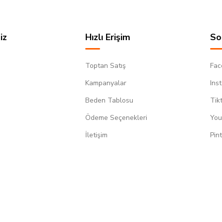
iz
Hızlı Erişim
So
Toptan Satış
Fac
Kampanyalar
Ins
Beden Tablosu
Tik
Ödeme Seçenekleri
You
m
İletişim
Pin