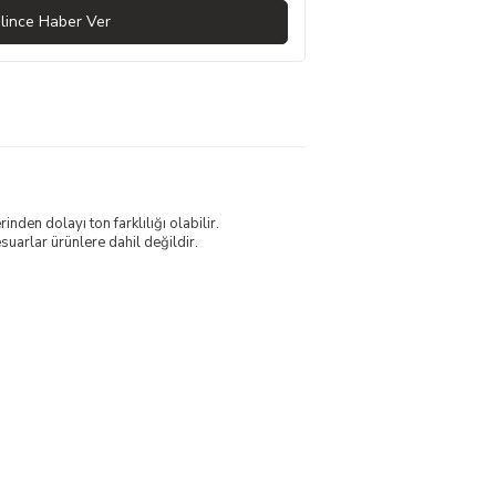
lince Haber Ver
nden dolayı ton farklılığı olabilir.
uarlar ürünlere dahil değildir.