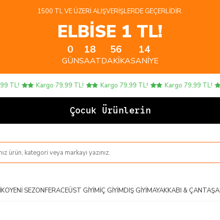
1500 TL VE ÜZERI ALIŞVERIŞLERDE GEÇERLIDIR.
ELBİSE 1 TL!
0
18
56
13
GÜN
SAAT
DAKIKA
SANIYE
L!
Kargo 79,99 TL!
Kargo 79,99 TL!
Kargo 79,99 TL!
K
Çocuk Ürünlerinde 4 AL
IKO
YENI SEZON
FERACE
ÜST GIYIM
İÇ GIYIM
DIŞ GIYIM
AYAKKABI & ÇANTA
ŞA