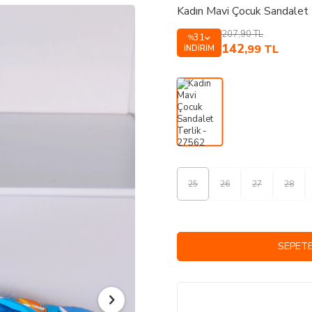
Kadın Mavi Çocuk Sandalet 
207,90
TL
31
%
142
,99
TL
İNDIRIM
25
26
27
28
SEPETE