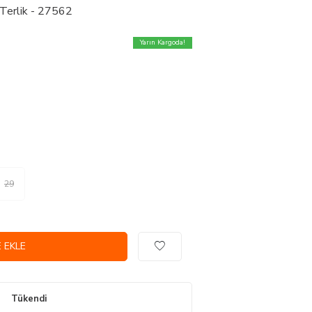
Terlik - 27562
Yarın Kargoda!
29
 EKLE
Tükendi