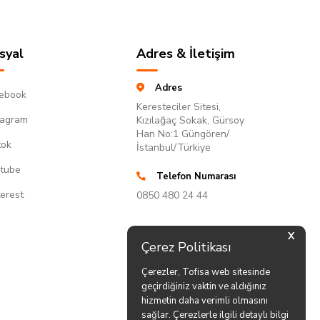
syal
Adres & İletişim
Adres
ebook
Keresteciler Sitesi,
tagram
Kızılağaç Sokak, Gürsoy
Han No:1 Güngören/
tok
İstanbul/Türkiye
tube
Telefon Numarası
terest
0850 480 24 44
X
Çerez Politikası
Çerezler, Tofisa web sitesinde
geçirdiğiniz vaktin ve aldığınız
hizmetin daha verimli olmasını
sağlar. Çerezlerle ilgili detaylı bilgi