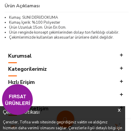
Ürün Açıklaması
Kumaş: SUNİ DERİ/DOKUMA
Kumaş İçerik: %100 Polyester
Ürün Uzunluk:15cm. Ürün En:0cm.
Ürün renginde konsept çekimlerinden dolayı ton farklılığı olabilir.
Çekimlerimizde kullanılan aksesuarlar ürünlere dahil değildir.
Kurumsal
Kategorilerimiz
Hızlı Erişim
Sosyal
FIRSAT
ÜRÜNLERİ
Adres & İletişim
X
Çerez Politikası
Çerezler, Tofisa web sitesinde geçirdiğiniz vaktin ve aldığınız
0
0
hizmetin daha verimli olmasını sağlar. Çerezlerle ilgili detaylı bilgi için