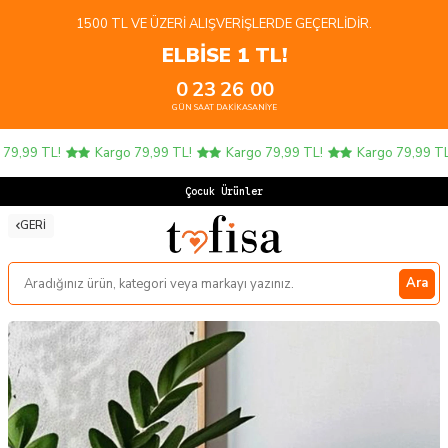
1500 TL VE ÜZERI ALIŞVERIŞLERDE GEÇERLIDIR.
ELBİSE 1 TL!
0
23
25
59
GÜN
SAAT
DAKIKA
SANIYE
9,99 TL!
Kargo 79,99 TL!
Kargo 79,99 TL!
Kargo 79,99 TL!
Çocuk Ürünlerind
GERI
Ara