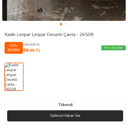
Kadın Leopar Leopar Desenli Çanta - 26508
140,58
TL
30
%
Yarın Kargoda!
98
İNDIRIM
,99
TL
Tükendi
Gelince Haber Ver