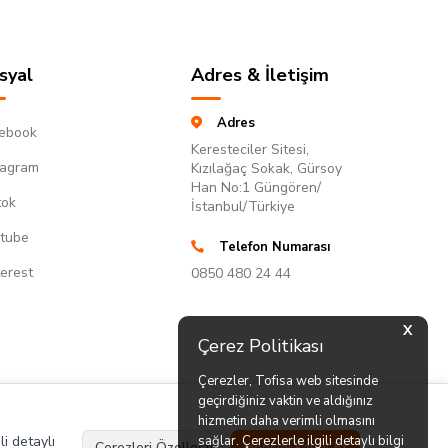
syal
Adres & İletişim
Adres
ebook
Keresteciler Sitesi,
tagram
Kızılağaç Sokak, Gürsoy
Han No:1 Güngören/
tok
İstanbul/Türkiye
tube
Telefon Numarası
terest
0850 480 24 44
X
Çerez Politikası
Çerezler, Tofisa web sitesinde
geçirdiğiniz vaktin ve aldığınız
hizmetin daha verimli olmasını
li detaylı
sağlar. Çerezlerle ilgili detaylı bilgi
Çerezleri Özelleştir
Hepsini Kabul Et