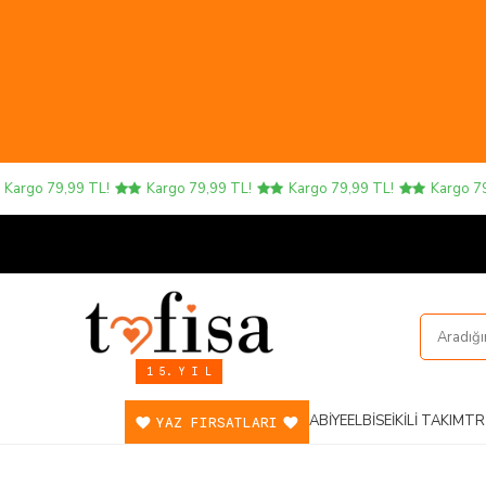
rgo 79,99 TL!
Kargo 79,99 TL!
Kargo 79,99 TL!
Kargo 79,99
1 5. Y I L
ABIYE
ELBISE
İKILI TAKIM
TR
YAZ FIRSATLARI