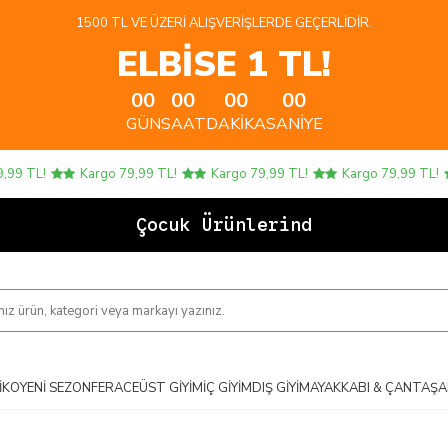
1500 TL VE ÜZERI ALIŞVERIŞLERDE GEÇERLIDIR.
ELBİSE 1 TL!
00
00
00
00
GÜN
SAAT
DAKIKA
SANIYE
 TL!
Kargo 79,99 TL!
Kargo 79,99 TL!
Kargo 79,99 TL!
Çocuk Ürünlerinde 4 A
IKO
YENI SEZON
FERACE
ÜST GIYIM
İÇ GIYIM
DIŞ GIYIM
AYAKKABI & ÇANTA
ŞA