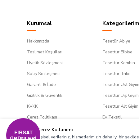
Kurumsal
Kategorilerim
Hakkımızda
Tesetür Abiye
Teslimat Koşulları
Tesettür Elbise
Üyelik Sözleşmesi
Tesettür Kombin
Satış Sözleşmesi
Tesettür Triko
Garanti & İade
Tesettür Üst Giyi
Gizlilik & Güvenlik
Tesettür Dış Giyim
KVKK
Tesettür Alt Giyim
Çerez Politikası
Ev Tekstil
Çerez Kullanımı
FIRSAT
Kişisel verileriniz, hizmetlerimizin daha iyi bir şekil
ÜRÜNLERİ