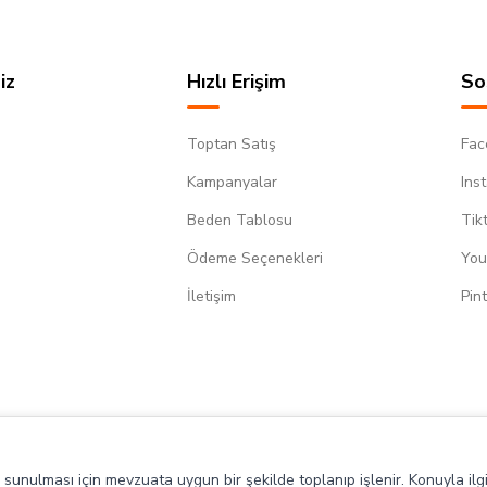
iz
Hızlı Erişim
So
Toptan Satış
Fac
Kampanyalar
Ins
Beden Tablosu
Tik
Ödeme Seçenekleri
You
m
İletişim
Pin
de sunulması için mevzuata uygun bir şekilde toplanıp işlenir. Konuyla ilgi