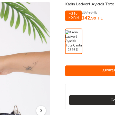
Kadın Lacivert Ayıcıklı Tot
207,90
TL
31
%
142
,99
TL
İNDIRIM
SEPETE
Ge