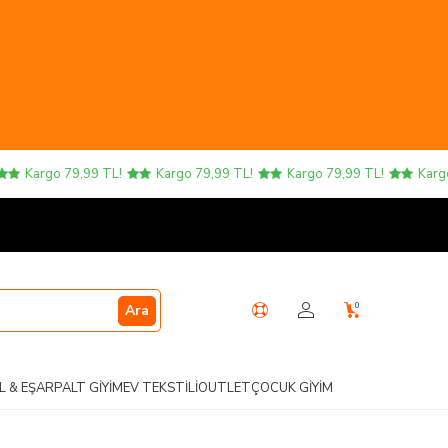
Kargo 79,99 TL!
Kargo 79,99 TL!
Kargo 79,99 TL!
Kargo 79
0
Ara
L & EŞARP
ALT GIYIM
EV TEKSTILI
OUTLET
ÇOCUK GIYIM